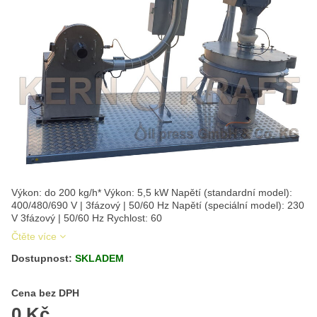
Výkon: do 200 kg/h* Výkon: 5,5 kW Napětí (standardní model):
400/480/690 V | 3fázový | 50/60 Hz Napětí (speciální model): 230
V 3fázový | 50/60 Hz Rychlost: 60
Čtěte více
Dostupnost:
SKLADEM
Cena s DPH
Cena bez DPH
0 Kč