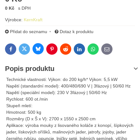
0 Kč
s DPH
Výrobce:
KernKraft
Přidat do seznamu
Dotaz k produktu
Bluesky
Twitter
Facebook
Pinterest
Reddit
LinkedIn
WhatsApp
E-mail
Popis produktu
Technické vlastnosti: Výkon: do 200 kg/h* Výkon: 5,5 kW
Napětí (standardní model): 400/480/690 V | 3fázový | 50/60 Hz
Napětí (speciální model): 230 V 3fázový | 50/60 Hz
Rychlost: 600 ot./min
Stupeň mletí:
Hmotnost: 500 kg
Rozměry (D x Š x V): 2700 x 1550 x 2500 cm
Aplikace: výroba mouky z lisovaného koláče z konopí, šípkových
jader, lískových oříšků, malinových jader, jatrofy, jojoby, jader
černého rybízu, opuncie, lničky seté, lněných semínek, vlčího