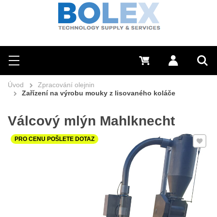
Hledat
0 Kč
Přihlásit se
Menu
Vyh
Úvod
Zpracování olejnin
Zařízení na výrobu mouky z lisovaného koláče
Válcový mlýn Mahlknecht
Přidat 
PRO CENU POŠLETE DOTAZ