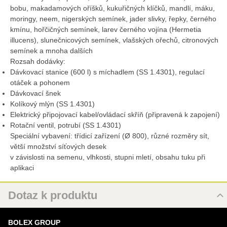
bobu, makadamových oříšků, kukuřičných klíčků, mandlí, máku,
moringy, neem, nigerských semínek, jader slivky, řepky, černého
kmínu, hořčičných semínek, larev černého vojína (Hermetia
illucens), slunečnicových semínek, vlašských ořechů, citronových
semínek a mnoha dalších
Rozsah dodávky:
Dávkovací stanice (600 l) s míchadlem (SS 1.4301), regulací
otáček a pohonem
Dávkovací šnek
Kolíkový mlýn (SS 1.4301)
Elektrický připojovací kabel/ovládací skříň (připravená k zapojení)
Rotační ventil, potrubí (SS 1.4301)
Speciální vybavení: třídicí zařízení (Ø 800), různé rozměry sít,
větší množství síťových desek
v závislosti na semenu, vlhkosti, stupni mletí, obsahu tuku při
aplikaci
Dotaz k produktu
Nový dotaz k produktu
BOLEX GROUP
URL