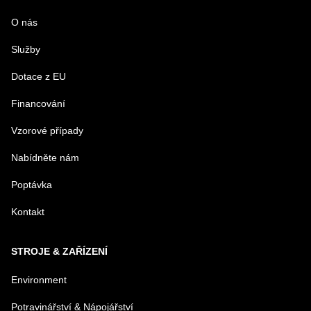
O nás
Služby
PRODUKT
Dotace z EU
Financování
MENO
Vzorové případy
Nabídněte nám
E-MAIL
Poptávka
Kontakt
TELEFÓN
STROJE & ZAŘÍZENÍ
VAŠA OTÁZKA K PRODUKTU
Environment
Potravinářství & Nápojářství