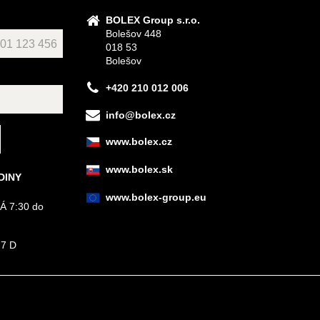
BOLEX Group s.r.o.
Bolešov 448
018 53
Bolešov
+420 210 012 006
info@bolex.cz
www.bolex.cz
www.bolex.sk
DINY
www.bolex-group.eu
Á 7:30 do
 7 D