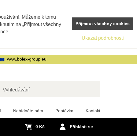
 používání. Můžeme k tomu
Přijmout všechny cookies
iknutím na „Přijmout všechny
ence.
Ukázat podrobnosti
www.bolex-group.eu
edat
í
Nabídněte nám
Poptávka
Kontakt
0 Kč
Přihlásit se