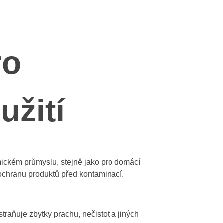
ro
užití
mickém průmyslu, stejně jako pro domácí
a ochranu produktů před kontaminací.
traňuje zbytky prachu, nečistot a jiných