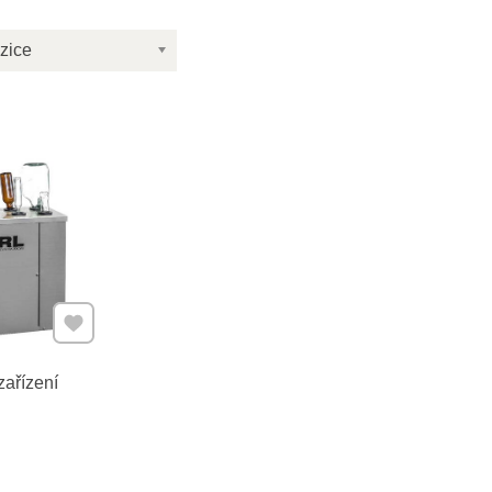
zice
Přidat k Oblíbeným
zařízení