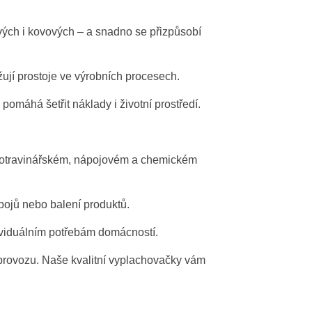
vých i kovových – a snadno se přizpůsobí
žují prostoje ve výrobních procesech.
omáhá šetřit náklady i životní prostředí.
 potravinářském, nápojovém a chemickém
pojů nebo balení produktů.
ividuálním potřebám domácností.
 provozu. Naše kvalitní vyplachovačky vám