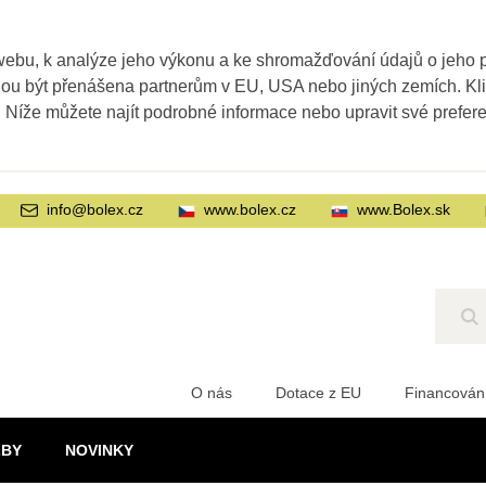
webu, k analýze jeho výkonu a ke shromažďování údajů o jeho
ohou být přenášena partnerům v EU, USA nebo jiných zemích. Kl
. Níže můžete najít podrobné informace nebo upravit své prefer
info@bolex.cz
www.bolex.cz
www.Bolex.sk
Hl
O nás
Dotace z EU
Financován
ŽBY
NOVINKY