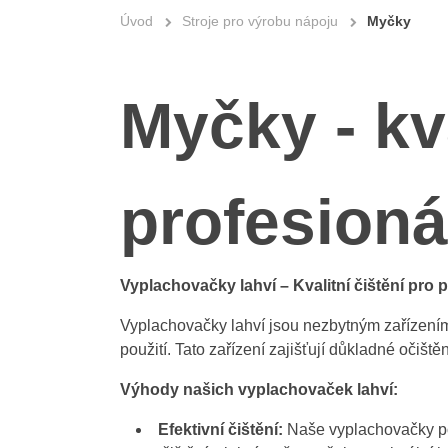
Úvod
Stroje pro výrobu nápoju
Myčky
Myčky - kva
profesioná
Vyplachovačky lahví – Kvalitní čištění pro p
Vyplachovačky lahví jsou nezbytným zařízením
použití. Tato zařízení zajišťují důkladné očišt
Výhody našich vyplachovaček lahví:
Efektivní čištění:
Naše vyplachovačky posk