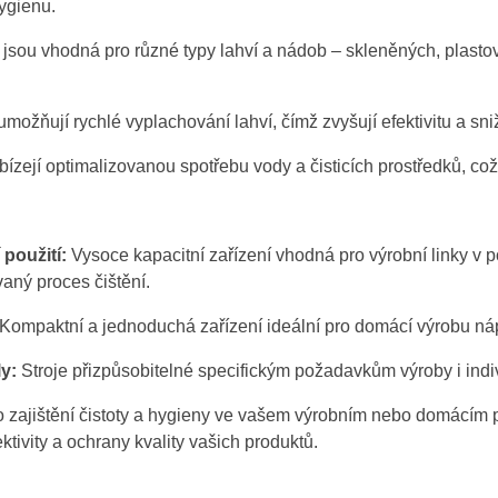
hygienu.
 jsou vhodná pro různé typy lahví a nádob – skleněných, plasto
možňují rychlé vyplachování lahví, čímž zvyšují efektivitu a sni
ejí optimalizovanou spotřebu vody a čisticích prostředků, což p
použití:
Vysoce kapacitní zařízení vhodná pro výrobní linky v
vaný proces čištění.
Kompaktní a jednoduchá zařízení ideální pro domácí výrobu ná
y:
Stroje přizpůsobitelné specifickým požadavkům výroby i ind
ro zajištění čistoty a hygieny ve vašem výrobním nebo domácím
tivity a ochrany kvality vašich produktů.