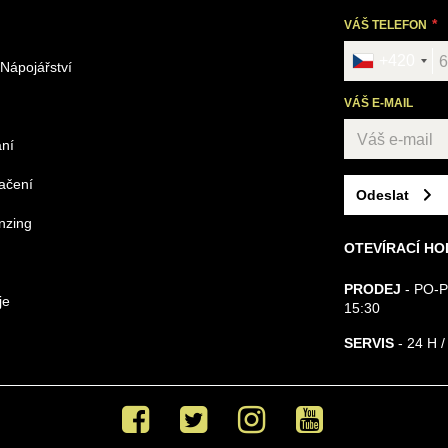
VÁŠ TELEFON
+420
 Nápojářství
VÁŠ E-MAIL
ání
načení
Odeslat
nzing
OTEVÍRACÍ HO
PRODEJ
- PO-P
je
15:30
SERVIS
- 24 H /
Facebook
Twitter
Instagram
Youtube