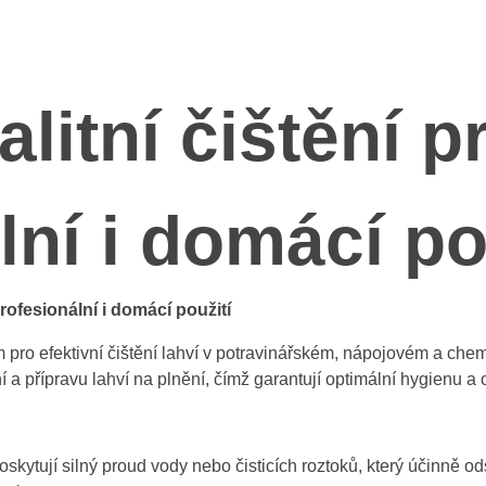
litní čištění p
lní i domácí po
rofesionální i domácí použití
 pro efektivní čištění lahví v potravinářském, nápojovém a che
ění a přípravu lahví na plnění, čímž garantují optimální hygienu 
ytují silný proud vody nebo čisticích roztoků, který účinně ods