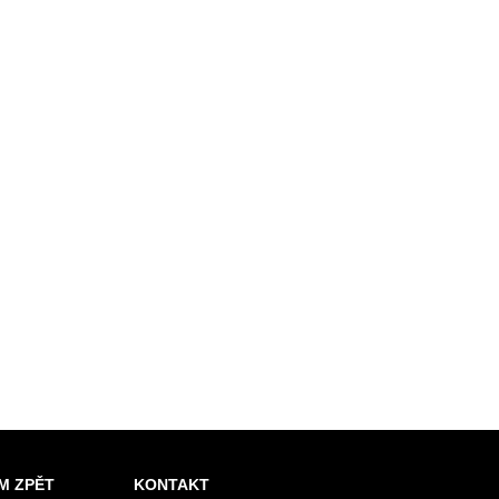
M ZPĚT
KONTAKT