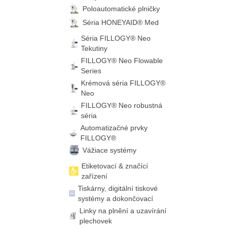
Poloautomatické plničky
Séria HONEYAID® Med
Séria FILLOGY® Neo
Tekutiny
FILLOGY® Neo Flowable
Series
Krémová séria FILLOGY®
Neo
FILLOGY® Neo robustná
séria
Automatizačné prvky
FILLOGY®
Vážiace systémy
Etiketovací & značící
zařízení
Tiskárny, digitální tiskové
systémy a dokončovací
Linky na plnění a uzavírání
plechovek