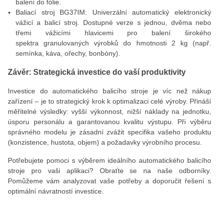
balení do fólie.
Baliací stroj BG37IM: Univerzální automatický elektronický
vážicí a balicí stroj. Dostupné verze s jednou, dvěma nebo
třemi vážicími hlavicemi pro balení širokého
spektra granulovaných výrobků do hmotnosti 2 kg (např.
semínka, káva, ořechy, bonbóny).
Závěr: Strategická investice do vaší produktivity
Investice do automatického balicího stroje je víc než nákup
zařízení – je to strategický krok k optimalizaci celé výroby. Přináší
měřitelné výsledky: vyšší výkonnost, nižší náklady na jednotku,
úsporu personálu a garantovanou kvalitu výstupu. Při výběru
správného modelu je zásadní zvážit specifika vašeho produktu
(konzistence, hustota, objem) a požadavky výrobního procesu.
Potřebujete pomoci s výběrem ideálního automatického balicího
stroje pro vaši aplikaci? Obraťte se na naše odborníky.
Pomůžeme vám analyzovat vaše potřeby a doporučit řešení s
optimální návratností investice.