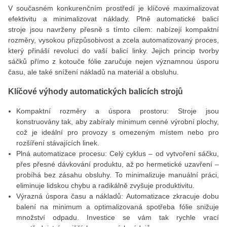
V současném konkurenčním prostředí je klíčové maximalizovat
efektivitu a minimalizovat náklady. Plně automatické balicí
stroje jsou navrženy přesně s tímto cílem: nabízejí kompaktní
rozměry, vysokou přizpůsobivost a zcela automatizovaný proces,
který přináší revoluci do vaší balicí linky. Jejich princip tvorby
sáčků přímo z kotouče fólie zaručuje nejen významnou úsporu
času, ale také snížení nákladů na materiál a obsluhu.
Klíčové výhody automatických balicích strojů
Kompaktní rozměry a úspora prostoru: Stroje jsou
konstruovány tak, aby zabíraly minimum cenné výrobní plochy,
což je ideální pro provozy s omezeným místem nebo pro
rozšíření stávajících linek.
Plná automatizace procesu: Celý cyklus – od vytvoření sáčku,
přes přesné dávkování produktu, až po hermetické uzavření –
probíhá bez zásahu obsluhy. To minimalizuje manuální práci,
eliminuje lidskou chybu a radikálně zvyšuje produktivitu.
Výrazná úspora času a nákladů: Automatizace zkracuje dobu
balení na minimum a optimalizovaná spotřeba fólie snižuje
množství odpadu. Investice se vám tak rychle vrací