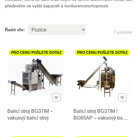
především ve vyšší kapacitě a konkurenceschopnosti.
Řadit dle:
7
položek
PRO CENU POŠLETE DOTAZ
PRO CENU POŠLETE DOTAZ
Přidat k Oblíbeným
Přidat k
Balicí stroj BG37IM –
Balicí stroj BG37IM /
vakuový balicí stroj
BG65AP – vakuový balicí
stroj