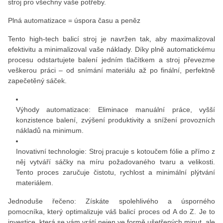
stroj pro všechny vaše potřeby.
Plná automatizace = úspora času a peněz
Tento high-tech balicí stroj je navržen tak, aby maximalizoval
efektivitu a minimalizoval vaše náklady. Díky plně automatickému
procesu odstartujete balení jedním tlačítkem a stroj převezme
veškerou práci – od snímání materiálu až po finální, perfektně
zapečetěný sáček.
Výhody automatizace: Eliminace manuální práce, vyšší
konzistence balení, zvýšení produktivity a snížení provozních
nákladů na minimum.
Inovativní technologie: Stroj pracuje s kotoučem fólie a přímo z
něj vytváří sáčky na míru požadovaného tvaru a velikosti.
Tento proces zaručuje čistotu, rychlost a minimální plýtvání
materiálem.
Jednoduše řečeno: Získáte spolehlivého a úsporného
pomocníka, který optimalizuje váš balicí proces od A do Z. Je to
investice, která se vám vrátí nejen ve formě ušetřených minut, ale