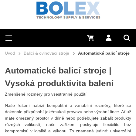
Hledat
0 Kč
Přihlásit se
Menu
Vyh
Úvod
Balicí & ovinovací stroje
Automatické balicí stroje
Automatické balicí stroje |
Vysoká produktivita balení
Zmenšené rozměry pro všestranné použití
Naše řešení nabízí kompaktní a variabilní rozměry, které se
dokonale přizpůsobí jakémukoli provozu nebo výrobní lince. Ať už
máte omezený prostor v dílně nebo potřebujete zabalit produkty
různých velikostí, naše zařízení poskytuje flexibilitu bez
kompromisů v kvalitě a výkonu. To znamená jediné: univerzální