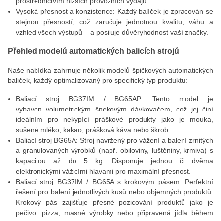
prostřednictvím nižších provozních výdajů.
Vysoká přesnost a konzistence: Každý balíček je zpracován se
stejnou přesností, což zaručuje jednotnou kvalitu, váhu a
vzhled všech výstupů – a posiluje důvěryhodnost vaší značky.
Přehled modelů automatických balicích strojů
Naše nabídka zahrnuje několik modelů špičkových automatických
baliček, každý optimalizovaný pro specifický typ produktu:
Baliací stroj BG37IM / BG65AP: Tento model je
vybaven volumetrickým šnekovým dávkovačem, což jej činí
ideálním pro nekypící práškové produkty jako je mouka,
sušené mléko, kakao, prášková káva nebo škrob.
Baliací stroj BG65A: Stroj navržený pro vážení a balení zrnitých
a granulovaných výrobků (např. obiloviny, luštěniny, krmiva) s
kapacitou až do 5 kg. Disponuje jednou či dvěma
elektronickými vážicími hlavami pro maximální přesnost.
Baliací stroj BG37IM / BG65A s krokovým pásem: Perfektní
řešení pro balení jednotlivých kusů nebo objemných produktů.
Krokový pás zajišťuje přesné pozicování produktů jako je
pečivo, pizza, masné výrobky nebo připravená jídla během