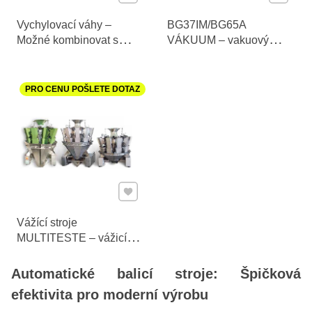
Vychylovací váhy –
BG37IM/BG65A
Možné kombinovat s
VÁKUUM – vakuový
balicími stroji
balicí stroj
PRO CENU POŠLETE DOTAZ
Přidat k Oblíbeným
Vážící stroje
MULTITESTE – vážicí
stroje
Automatické balicí stroje: Špičková
efektivita pro moderní výrobu