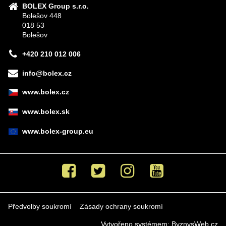
BOLEX Group s.r.o.
Bolešov 448
018 53
Bolešov
+420 210 012 006
info@bolex.cz
www.bolex.cz
www.bolex.sk
www.bolex-group.eu
Facebook
Twitter
Instagram
Youtube
Předvolby soukromí
Zásady ochrany soukromí
Vytvořeno systémem:
ByznysWeb.cz