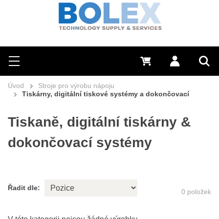
Hledat
0 Kč
Přihlásit se
Menu
Vyh
Úvod
Stroje pro výrobu nápoju
Tiskárny, digitální tiskové systémy a dokončovací
Tiskaně, digitální tiskárny &
dokončovací systémy
Řadit dle:
0
položek