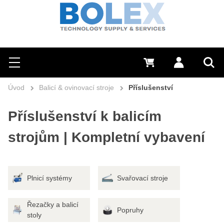
Hledat
0 Kč
Přihlásit se
Menu
Vyh
Úvod
Balicí & ovinovací stroje
Příslušenství
Příslušenství k balicím
strojům | Kompletní vybavení
Plnicí systémy
Svařovací stroje
Řezačky a balicí
Popruhy
stoly