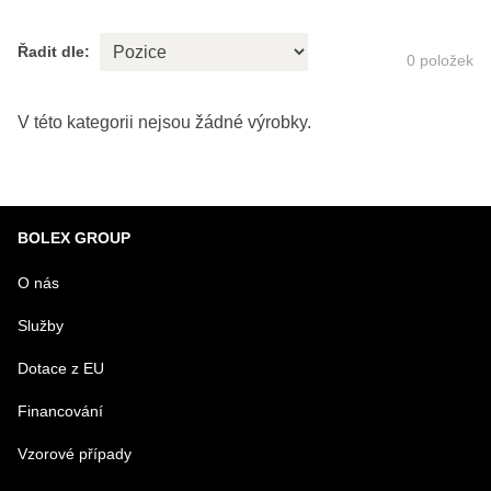
Řadit dle:
0
položek
BOLEX GROUP
O nás
Služby
Dotace z EU
Financování
Vzorové případy