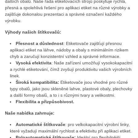
dalších obalů. Naše řada etiketovacích strojů poskytuje rychlá,
přesná a spolehlivá řešení pro aplikaci etiket na různé výrobky a
zajišťuje dokonalou prezentaci a správné označení každého
výrobku.
Výhody našich štítkovačů:
Přesnost a důslednost
: Etiketovače zajišťují přesnou
aplikaci etiket na láhve, nádoby a obaly s minimálním rizikem
chyb a zaručují konzistentní vzhled a správné informace.
Vysoká efektivita
: Naše zařízení umožňují vysokokapacitní
a rychlé etiketování, čímž zvyšují produktivitu vašich výrobních
linek.
Široká kompatibilita:
Etiketovače jsou vhodné pro různé
typy obalů, jako jsou skleněné lahve, plastové obaly, plechovky
a další formy obalů, a to i s různými tvary a velikostmi.
Flexibilita a přizpůsobivost.
Naše nabídka zahrnuje:
Automatické štítkovače
: pro velkokapacitní výrobní linky,
které vyžadují maximální rychlost a efektivitu při aplikaci etiket.
Poloautomatické štítkovače:
Ideální pro flexibilnější