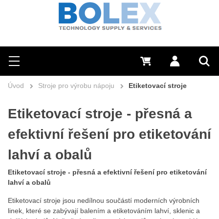
Hledat
0 Kč
Přihlásit se
Menu
Vyh
Úvod
Stroje pro výrobu nápoju
Etiketovací stroje
Etiketovací stroje - přesná a
efektivní řešení pro etiketování
lahví a obalů
Etiketovací stroje - přesná a efektivní řešení pro etiketování
lahví a obalů
Etiketovací stroje jsou nedílnou součástí moderních výrobních
linek, které se zabývají balením a etiketováním lahví, sklenic a