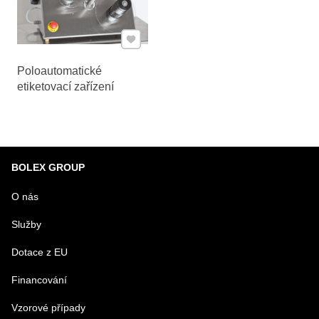
Přidat k Oblíbeným
Poloautomatické
etiketovací zařízení
BOLEX GROUP
O nás
Služby
Dotace z EU
Financování
Vzorové případy