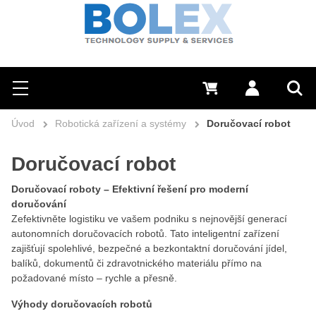
Hledat
0 Kč
Přihlásit se
Menu
Vyh
Úvod
Robotická zařízení a systémy
Doručovací robot
Doručovací robot
Doručovací roboty – Efektivní řešení pro moderní
doručování
Zefektivněte logistiku ve vašem podniku s nejnovější generací
autonomních doručovacích robotů. Tato inteligentní zařízení
zajišťují spolehlivé, bezpečné a bezkontaktní doručování jídel,
balíků, dokumentů či zdravotnického materiálu přímo na
požadované místo – rychle a přesně.
Výhody doručovacích robotů