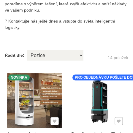
poradíme s výběrem řešení, které zvýší efektivitu a sníží náklady
ve vašem podniku.
? Kontaktujte nás ještě dnes a vstupte do světa inteligentní
logistiky.
Řadit dle:
14
položek
NOVINKA
PRO OBJEDNÁVKU POŠLETE DO
Přidat k Oblíbeným
Přidat k