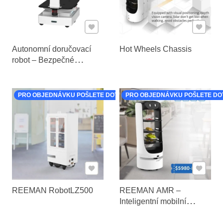
Přidat k Oblíbeným
Přidat k
Autonomní doručovací
Hot Wheels Chassis
robot – Bezpečné
doručení bez dotyku
PRO OBJEDNÁVKU POŠLETE DOTAZ
PRO OBJEDNÁVKU POŠLETE DO
Přidat k Oblíbeným
Přidat k
REEMAN RobotLZ500
REEMAN AMR –
Inteligentní mobilní
robotický podvozek s