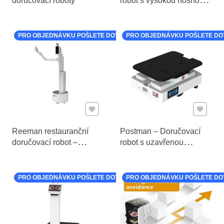
doručovací roboty
robot s vysokou nosností
a 3D navigací
PRO OBJEDNÁVKU POŠLETE DOTAZ
PRO OBJEDNÁVKU POŠLETE DO
Přidat k Oblíbeným
Přidat k
Reeman restauranční
Postman – Doručovací
doručovací robot –
robot s uzavřenou
Servisní robot pro hotely
boxovou konstrukcí
a gastronomii
PRO OBJEDNÁVKU POŠLETE DOTAZ
PRO OBJEDNÁVKU POŠLETE DO