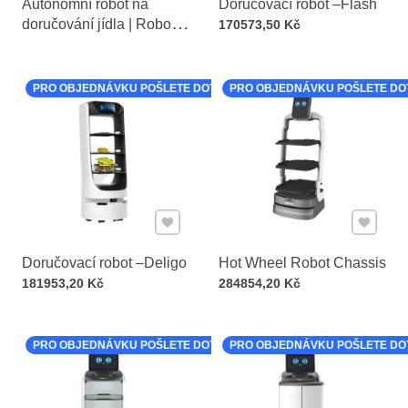
Autonomní robot na
Doručovací robot –Flash
doručování jídla | Robot
Cena s DPH
170573,50 Kč
číšník | Restauranční
robot | Hotelový servisní
robot
PRO OBJEDNÁVKU POŠLETE DOTAZ
PRO OBJEDNÁVKU POŠLETE DO
Přidat k Oblíbeným
Přidat k
Doručovací robot –Deligo
Hot Wheel Robot Chassis
Cena s DPH
Cena s DPH
181953,20 Kč
284854,20 Kč
PRO OBJEDNÁVKU POŠLETE DOTAZ
PRO OBJEDNÁVKU POŠLETE DO