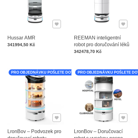
Přidat k Oblíbeným
Přidat k
Hussar AMR
REEMAN inteligentní
Cena s DPH
robot pro doručování léků
341994,50 Kč
Cena s DPH
342478,70 Kč
PRO OBJEDNÁVKU POŠLETE DOTAZ
PRO OBJEDNÁVKU POŠLETE DO
Přidat k Oblíbeným
Přidat k
LronBov – Podvozek pro
LronBov – Doručovací