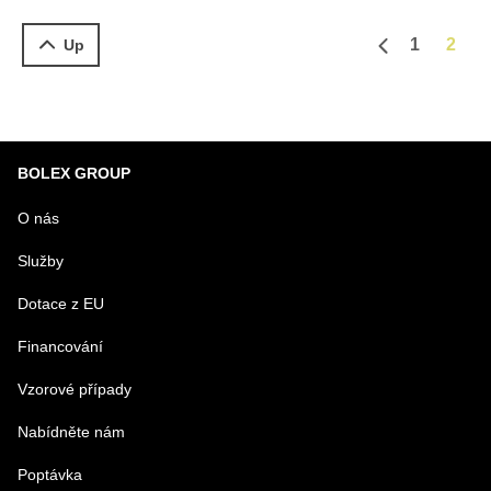
nosností 300kg
1
2
Up
Předchozí st
BOLEX GROUP
O nás
Služby
Dotace z EU
Financování
Vzorové případy
Nabídněte nám
Poptávka