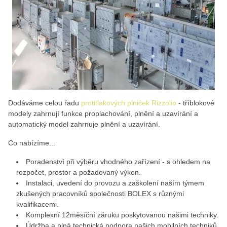
Dodáváme celou řadu
protitlakových plniček Rizzolio
- tříblokové
modely zahrnují funkce proplachování, plnění a uzavírání a
automatický model zahrnuje plnění a uzavírání.
Co nabízíme...
Poradenství při výběru vhodného zařízení - s ohledem na
rozpočet, prostor a požadovaný výkon.
Instalaci, uvedení do provozu a zaškolení naším týmem
zkušených pracovníků společnosti BOLEX s různými
kvalifikacemi.
Komplexní 12měsíční záruku poskytovanou našimi techniky.
Údržba a plná technická podpora našich mobilních techniků.