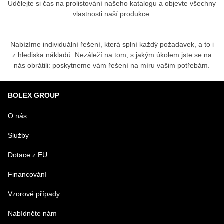
Udělejte si čas na prolistování našeho katalogu a objevte všechny
vlastnosti naší produkce.
Nabízíme individuální řešení, která splní každý požadavek, a to i
z hlediska nákladů. Nezáleží na tom, s jakým úkolem jste se na
nás obrátili: poskytneme vám řešení na míru vašim potřebám.
BOLEX GROUP
O nás
Služby
Dotace z EU
Financování
Vzorové případy
Nabídněte nám