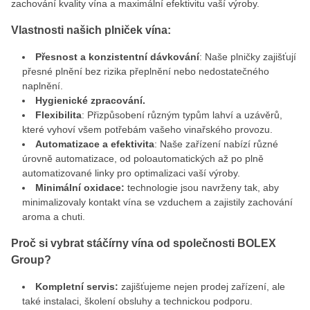
zachování kvality vína a maximální efektivitu vaší výroby.
Vlastnosti našich plniček vína:
Přesnost a konzistentní dávkování
: Naše plničky zajišťují
přesné plnění bez rizika přeplnění nebo nedostatečného
naplnění.
Hygienické zpracování.
Flexibilita
: Přizpůsobení různým typům lahví a uzávěrů,
které vyhoví všem potřebám vašeho vinařského provozu.
Automatizace a efektivita
: Naše zařízení nabízí různé
úrovně automatizace, od poloautomatických až po plně
automatizované linky pro optimalizaci vaší výroby.
Minimální oxidace:
technologie jsou navrženy tak, aby
minimalizovaly kontakt vína se vzduchem a zajistily zachování
aroma a chuti.
Proč si vybrat stáčírny vína od společnosti BOLEX
Group?
Kompletní servis:
zajišťujeme nejen prodej zařízení, ale
také instalaci, školení obsluhy a technickou podporu.