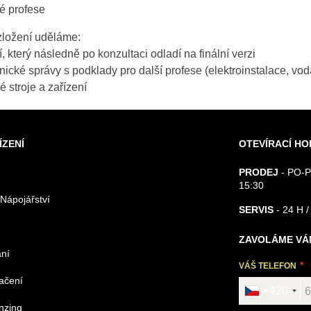
vé profese
ozložení uděláme:
 který následně po konzultaci odladí na finální verzi
ické správy s podklady pro další profese (elektroinstalace, voda
stroje a zařízení
ÍZENÍ
OTEVÍRACÍ HO
PRODEJ
- PO-P
15:30
 Nápojářství
SERVIS
- 24 H /
ZAVOLÁME VÁ
ání
VÁŠ TELEFON
načení
+420
nzing