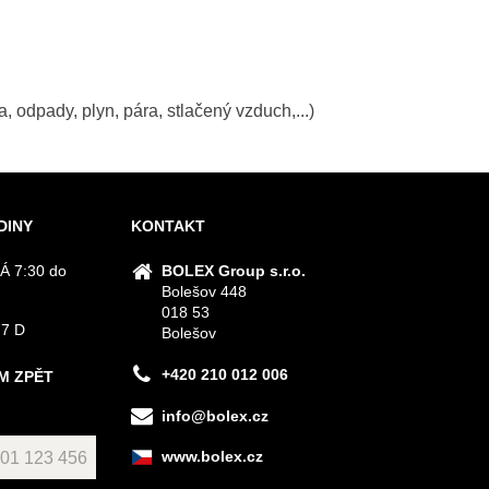
, odpady, plyn, pára, stlačený vzduch,...)
DINY
KONTAKT
Á 7:30 do
BOLEX Group s.r.o.
Bolešov 448
018 53
 7 D
Bolešov
+420 210 012 006
M ZPĚT
info@bolex.cz
www.bolex.cz