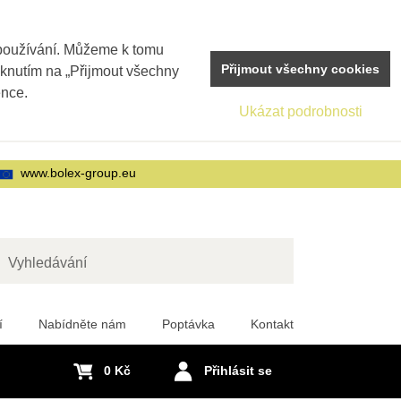
 používání. Můžeme k tomu
Přijmout všechny cookies
iknutím na „Přijmout všechny
ence.
Ukázat podrobnosti
www.bolex-group.eu
edat
í
Nabídněte nám
Poptávka
Kontakt
0 Kč
Přihlásit se