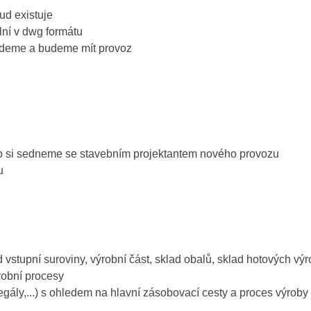
ud existuje
lní v dwg formátu
edeme a budeme mít provoz
o si sedneme se stavebním projektantem nového provozu
u
 vstupní suroviny, výrobní část, sklad obalů, sklad hotových vý
robní procesy
regály,...) s ohledem na hlavní zásobovací cesty a proces výroby