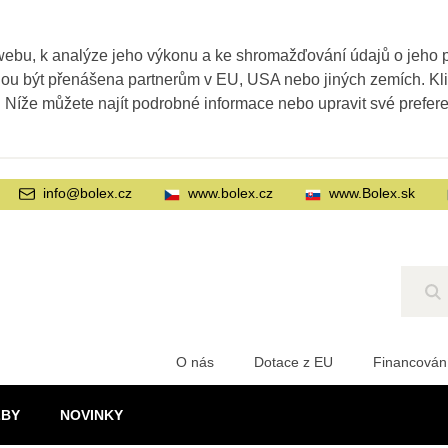
webu, k analýze jeho výkonu a ke shromažďování údajů o jeho
ohou být přenášena partnerům v EU, USA nebo jiných zemích. Kl
. Níže můžete najít podrobné informace nebo upravit své prefer
info@bolex.cz
www.bolex.cz
www.Bolex.sk
Hl
O nás
Dotace z EU
Financován
ŽBY
NOVINKY