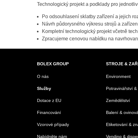
Technologický projekt a podklady pro jednotli
Po odsouhlasení sklatby zařízení a jejich r
Návrh půdorysného výkresu strojů a zařízení,
Kompletní technologický projekt včetně techn
Zpracujeme cenovou nabídku na navrhované 
BOLEX GROUP
STROJE & ZAŘ
O nás
Environment
Služby
Potravinářství &
Dotace z EU
Zemědělství
Financování
Balení & ovinov
Vzorové případy
Etiketování & z
Nabídněte nám
Vending & dispe