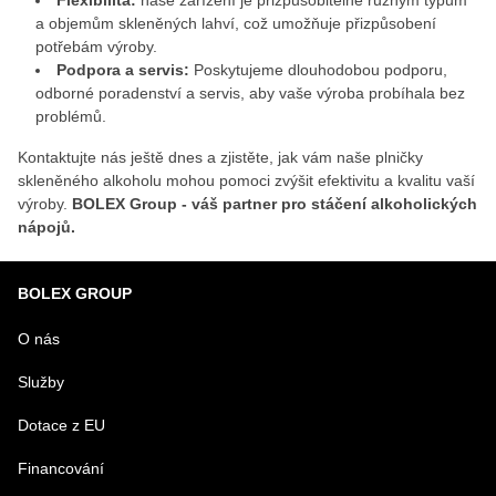
Flexibilita:
naše zařízení je přizpůsobitelné různým typům
a objemům skleněných lahví, což umožňuje přizpůsobení
potřebám výroby.
Podpora a servis:
Poskytujeme dlouhodobou podporu,
odborné poradenství a servis, aby vaše výroba probíhala bez
problémů.
Kontaktujte nás ještě dnes a zjistěte, jak vám naše plničky
skleněného alkoholu mohou pomoci zvýšit efektivitu a kvalitu vaší
výroby.
BOLEX Group - váš partner pro stáčení alkoholických
nápojů.
BOLEX GROUP
O nás
Služby
Dotace z EU
Financování