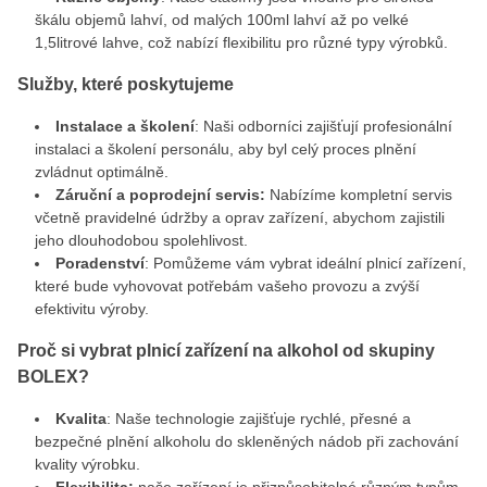
škálu objemů lahví, od malých 100ml lahví až po velké
1,5litrové lahve, což nabízí flexibilitu pro různé typy výrobků.
Služby, které poskytujeme
Instalace a školení
: Naši odborníci zajišťují profesionální
instalaci a školení personálu, aby byl celý proces plnění
zvládnut optimálně.
Záruční a poprodejní servis:
Nabízíme kompletní servis
včetně pravidelné údržby a oprav zařízení, abychom zajistili
jeho dlouhodobou spolehlivost.
Poradenství
: Pomůžeme vám vybrat ideální plnicí zařízení,
které bude vyhovovat potřebám vašeho provozu a zvýší
efektivitu výroby.
Proč si vybrat plnicí zařízení na alkohol od skupiny
BOLEX?
Kvalita
: Naše technologie zajišťuje rychlé, přesné a
bezpečné plnění alkoholu do skleněných nádob při zachování
kvality výrobku.