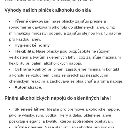
Výhody našich plniček alkoholu do skla
Přesné dávkování
: naše plničky zajišťují přesné a
rovnoměrné dávkování alkoholu do skleněných lahví, čímž
minimalizují množství odpadu a zajišťují stejnou kvalitu náplně
pro každou láhev.
Hygienické normy.
Flexibilita
: Naše plničky jsou přizpůsobitelné různým
velikostem a tvarům skleněných lahví, což zajišťuje maximální
flexibilitu při balení alkoholických nápojů.
Ochrana kvality:
při plnění zajišťujeme minimální kontakt
alkoholu se vzduchem, čímž se předchází nežádoucím
chemickým reakcím a zachovává se plná chuť a aroma nápoje.
Automatizace.
Plnění alkoholických nápojů do skleněných lahví
Skleněné láhve:
Ideální pro prémiové alkoholické nápoje,
jako je whisky, rum, vodka, likéry a další. Skleněné lahve
poskytují eleganci a kvalitu, kterou spotřebitelé očekávají.
Různé objemy
: Naše stáčírny jsou vhodné pro širokou