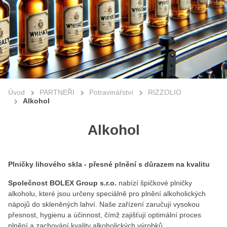
Úvod
PARTNEŘI
Potravinářství
RIZZOLIO
Alkohol
Alkohol
Plničky lihového skla - přesné plnění s důrazem na kvalitu
Společnost BOLEX Group s.r.o.
nabízí špičkové plničky
alkoholu, které jsou určeny speciálně pro plnění alkoholických
nápojů do skleněných lahví. Naše zařízení zaručují vysokou
přesnost, hygienu a účinnost, čímž zajišťují optimální proces
plnění a zachování kvality alkoholických výrobků.