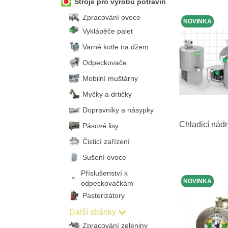
Stroje pro výrobu potravin
Zpracování ovoce
NOVINKA
Vyklápěče palet
Varné kotle na džem
Odpeckovače
Mobilní muštárny
Myčky a drtičky
Dopravníky a násypky
Chladicí nád
Pásové lisy
Čisticí zařízení
Sušení ovoce
Příslušenství k
NOVINKA
odpeckovačkám
Pasterizátory
Další stránky
Zpracování zeleniny