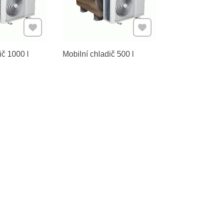
Přidat k Oblíbeným
Přidat k Oblíbeným
ič 1000 l
Mobilní chladič 500 l