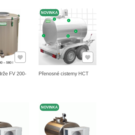
NOVINKA
Přidat k Oblíbeným
Přidat k Oblíbeným
rže FV 200-
Přenosné cisterny HCT
NOVINKA