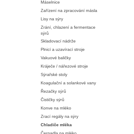
Máselnice
Zařízení na zpracování másla
Lisy na sýry
Zrání, chlazení a fermentace
sýrů
Skladovací nádrže
Plnicí a uzavírací stroje
Vakuové baličky
Kráječe / nářezové stroje
Sýrařské stoly
Koagulační a solankové vany
Řezačky sýrů
Čističky sýrů
Konve na mléko
Zrací regály na sýry
Chladiče mléka
Čerpadla na mléko