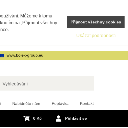
 používání. Můžeme k tomu
Přijmout všechny cookies
iknutím na „Přijmout všechny
ence.
Ukázat podrobnosti
www.bolex-group.eu
edat
í
Nabídněte nám
Poptávka
Kontakt
0 Kč
Přihlásit se