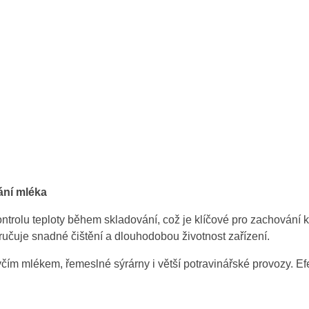
ání mléka
trolu teploty během skladování, což je klíčové pro zachování k
ručuje snadné čištění a dlouhodobou životnost zařízení.
ím mlékem, řemeslné sýrárny i větší potravinářské provozy. Efekt