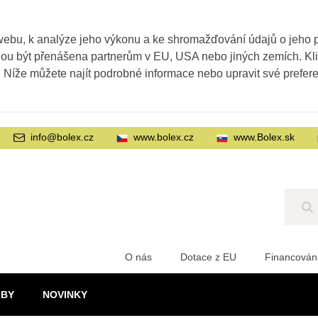
webu, k analýze jeho výkonu a ke shromažďování údajů o jeho
ohou být přenášena partnerům v EU, USA nebo jiných zemích. Kl
. Níže můžete najít podrobné informace nebo upravit své prefer
info@bolex.cz
www.bolex.cz
www.Bolex.sk
Hl
O nás
Dotace z EU
Financován
ŽBY
NOVINKY