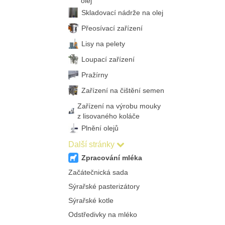
olej
Skladovací nádrže na olej
Přeosívací zařízení
Lisy na pelety
Loupací zařízení
Pražírny
Zařízení na čištění semen
Zařízení na výrobu mouky
z lisovaného koláče
Plnění olejů
Další stránky
Zpracování mléka
Začátečnická sada
Sýrařské pasterizátory
Sýrařské kotle
Odstředivky na mléko