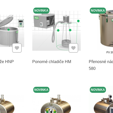
NOVINKA
NOVINKA
Přidat k Oblíbeným
Přidat k Oblíbeným
rže HNP
Ponorné chladiče HM
Přenosné nád
580
NOVINKA
NOVINKA