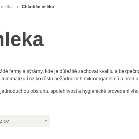
 mléka
Chladiče mléka
mleka
é farmy a sýrárny, kde je důležité zachovat kvalitu a bezpeč
ž minimalizují riziko růstu nežádoucích mikroorganismů a prodluž
jednoduchou obsluhu, spolehlivost a hygienické provedení vho
zice