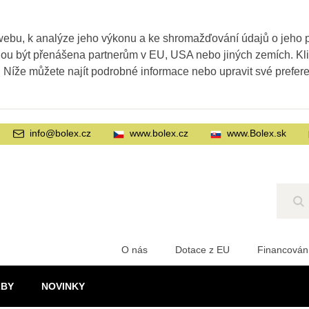
webu, k analýze jeho výkonu a ke shromažďování údajů o jeho
ohou být přenášena partnerům v EU, USA nebo jiných zemích. Kl
. Níže můžete najít podrobné informace nebo upravit své prefer
info@bolex.cz
www.bolex.cz
www.Bolex.sk
Hl
O nás
Dotace z EU
Financován
ŽBY
NOVINKY