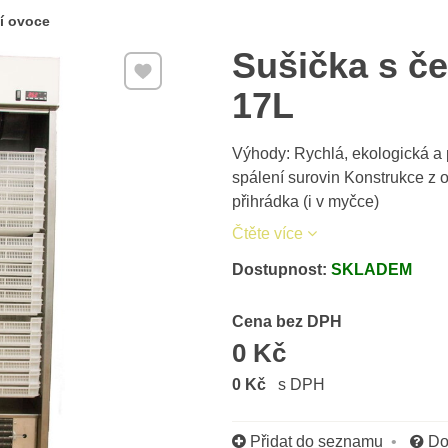
í ovoce
Sušička s č
Přidat k Oblíbeným
17L
Výhody: Rychlá, ekologická a
spálení surovin Konstrukce z o
přihrádka (i v myčce)
Čtěte více
Dostupnost:
SKLADEM
Cena s DPH
Cena bez DPH
0 Kč
0 Kč
s DPH
Přidat do seznamu
Do