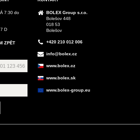
Á 7:30 do
BOLEX Group s.r.o.
Bolešov 448
018 53
 7 D
Bolešov
+420 210 012 006
M ZPĚT
info@bolex.cz
www.bolex.cz
www.bolex.sk
www.bolex-group.eu