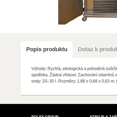
Popis produktu
Dotaz k produ
Výhody: Rychlá, ekologická a pohodlná sušička
spotřeba. Žádná vlhkost. Zachování vitamínů 
vody: 20–30 l. Rozměry: 1,88 x 0,68 x 0,63 m. 
BOLEX GROUP
STROJE & ZAŘ