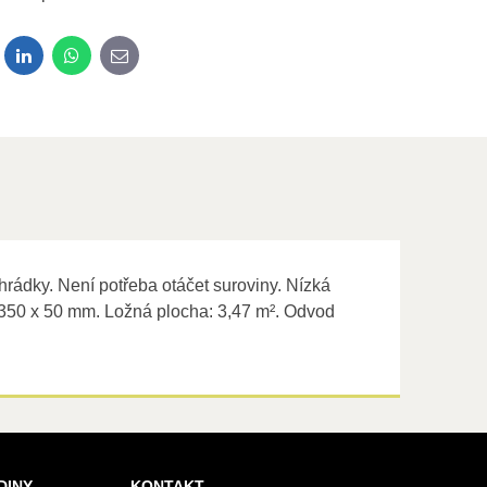
dit
LinkedIn
WhatsApp
E-mail
hrádky. Není potřeba otáčet suroviny. Nízká
 350 x 50 mm. Ložná plocha: 3,47 m². Odvod
DINY
KONTAKT