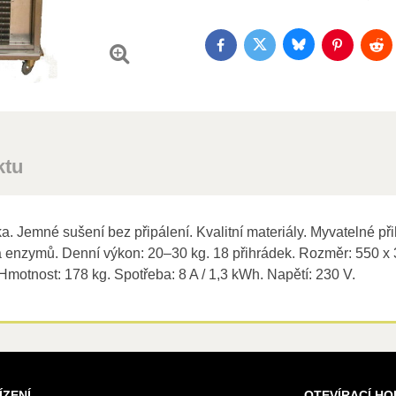
Bluesky
Twitter
Facebook
Pinterest
Red
ktu
. Jemné sušení bez připálení. Kvalitní materiály. Myvatelné při
a enzymů. Denní výkon: 20–30 kg. 18 přihrádek. Rozměr: 550 x
Hmotnost: 178 kg. Spotřeba: 8 A / 1,3 kWh. Napětí: 230 V.
ÍZENÍ
OTEVÍRACÍ HO