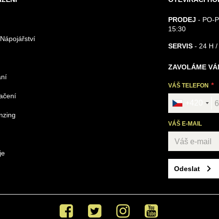
PRODEJ
- PO-P
15:30
 Nápojářství
SERVIS
- 24 H /
ZAVOLÁME VÁ
ání
VÁŠ TELEFON
načení
+420
nzing
VÁŠ E-MAIL
je
Odeslat
Facebook
Twitter
Instagram
Youtube