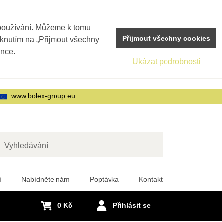
 používání. Můžeme k tomu
Přijmout všechny cookies
iknutím na „Přijmout všechny
ence.
Ukázat podrobnosti
www.bolex-group.eu
edat
í
Nabídněte nám
Poptávka
Kontakt
0 Kč
Přihlásit se