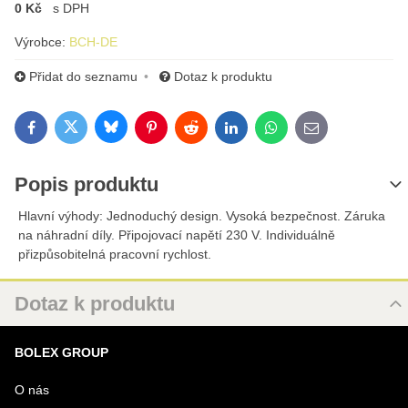
0 Kč
s DPH
Výrobce:
BCH-DE
Přidat do seznamu
Dotaz k produktu
Bluesky
Twitter
Facebook
Pinterest
Reddit
LinkedIn
WhatsApp
E-mail
Popis produktu
Hlavní výhody: Jednoduchý design. Vysoká bezpečnost. Záruka
na náhradní díly. Připojovací napětí 230 V. Individuálně
přizpůsobitelná pracovní rychlost.
Dotaz k produktu
Nový dotaz k produktu
BOLEX GROUP
URL
O nás