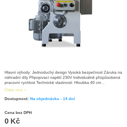
Hlavní výhody: Jednoduchý design Vysoká bezpečnost Záruka na
náhradní díly Připojovací napětí 230V Individuálně přizpůsobená
pracovní rychlost Technické vlastnosti: Hloubka 40 cm...
Čtěte více
Dostupnost:
Na objednávku - 14 dní
Cena s DPH
Cena bez DPH
0 Kč