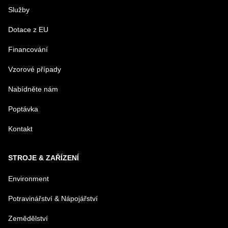
Služby
PRODUKT
Dotace z EU
Financování
MENO
Vzorové případy
Nabídněte nám
E-MAIL
Poptávka
Kontakt
TELEFÓN
STROJE & ZAŘÍZENÍ
VAŠA OTÁZKA K PRODUKTU
Environment
Potravinářství & Nápojářství
Zemědělství