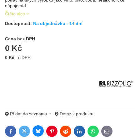
potravinářských výrobků jako víno, pivo, voda, nealkoholické
nápoje atd.
Čtěte více
Dostupnost:
Na objednávku - 14 dní
Cena s DPH
Cena bez DPH
0 Kč
0 Kč
s DPH
Výrobce:
Přidat do seznamu
Dotaz k produktu
Bluesky
Twitter
Facebook
Pinterest
Reddit
LinkedIn
WhatsApp
E-mail