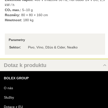
kW / h
CO₂ max.:
5–10 g
Rozměry:
80 × 80 × 160 cm
Hmotnost:
180 kg
Parametry
Sektor:
Pivo, Víno, Džús & Cider, Nealko
Dotaz k produktu
Nový dotaz k produktu
BOLEX GROUP
URL
O nás
Služby
PRODUKT
Dotace z EU