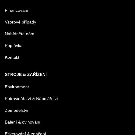
Financování
MENO
Vzorové případy
Nabídněte nám
E-MAIL
Poptávka
Kontakt
TELEFÓN
STROJE & ZAŘÍZENÍ
VAŠA OTÁZKA K PRODUKTU
Environment
Potravinářství & Nápojářství
Zemědělství
Balení & ovinování
Odeslat
Etiketování & značení