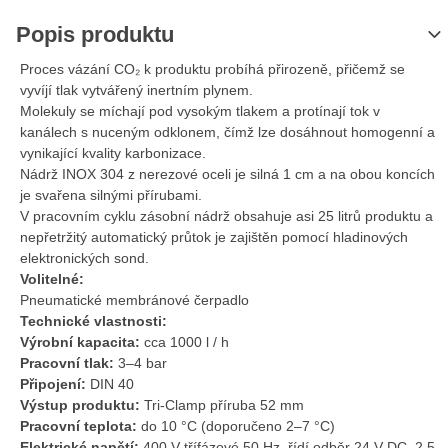
Popis produktu
Proces vázání CO₂ k produktu probíhá přirozeně, přičemž se
vyvíjí tlak vytvářený inertním plynem.
Molekuly se míchají pod vysokým tlakem a protínají tok v
kanálech s nuceným odklonem, čímž lze dosáhnout homogenní a
vynikající kvality karbonizace.
Nádrž INOX 304 z nerezové oceli je silná 1 cm a na obou koncích
je svařena silnými přírubami.
V pracovním cyklu zásobní nádrž obsahuje asi 25 litrů produktu a
nepřetržitý automatický průtok je zajištěn pomocí hladinových
elektronických sond.
Volitelné:
Pneumatické membránové čerpadlo
Technické vlastnosti:
Výrobní kapacita:
cca 1000 l / h
Pracovní tlak:
3–4 bar
Připojení:
DIN 40
Výstup produktu:
Tri-Clamp příruba 52 mm
Pracovní teplota:
do 10 °C (doporučeno 2–7 °C)
Elektrické napětí:
400 V třífázové 50 Hz, řídí odběr 24 V DC, 2,5