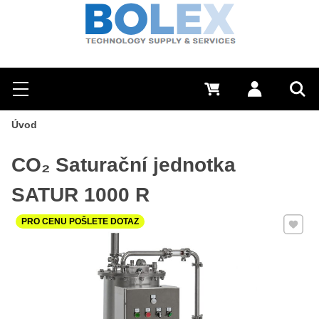
Hledat
0 Kč
Přihlásit se
Menu
Vyh
Úvod
CO₂ Saturační jednotka
SATUR 1000 R
Přidat 
PRO CENU POŠLETE DOTAZ