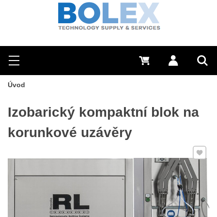
Hledat
0 Kč
Přihlásit se
Menu
Vyh
Úvod
Izobarický kompaktní blok na
korunkové uzávěry
Přidat 