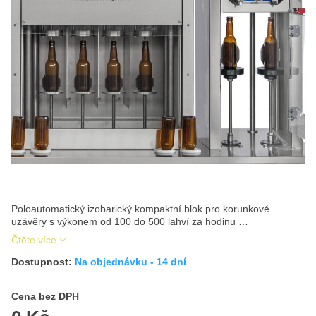
Poloautomatický izobarický kompaktní blok pro korunkové
uzávěry s výkonem od 100 do 500 lahví za hodinu …
Čtěte více
Dostupnost:
Na objednávku - 14 dní
Cena s DPH
Cena bez DPH