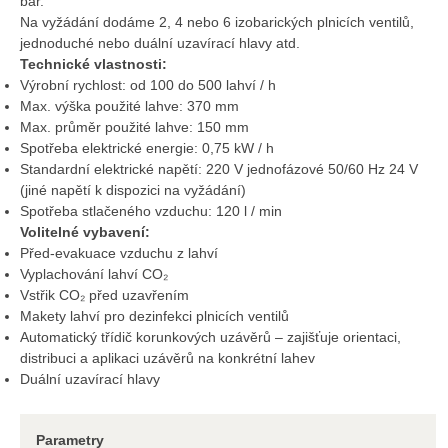
bar.
Na vyžádání dodáme 2, 4 nebo 6 izobarických plnicích ventilů,
jednoduché nebo duální uzavírací hlavy atd.
Technické vlastnosti:
Výrobní rychlost: od 100 do 500 lahví / h
Max. výška použité lahve: 370 mm
Max. průměr použité lahve: 150 mm
Spotřeba elektrické energie: 0,75 kW / h
Standardní elektrické napětí: 220 V jednofázové 50/60 Hz 24 V
(jiné napětí k dispozici na vyžádání)
Spotřeba stlačeného vzduchu: 120 l / min
Volitelné vybavení:
Před-evakuace vzduchu z lahví
Vyplachování lahví CO₂
Vstřik CO₂ před uzavřením
Makety lahví pro dezinfekci plnicích ventilů
Automatický třídič korunkových uzávěrů – zajišťuje orientaci,
distribuci a aplikaci uzávěrů na konkrétní lahev
Duální uzavírací hlavy
Parametry