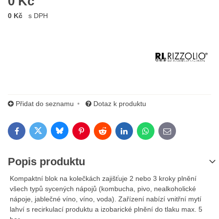
0 Kč
0 Kč
s DPH
Výrobce:
Přidat do seznamu
Dotaz k produktu
Bluesky
Twitter
Facebook
Pinterest
Reddit
LinkedIn
WhatsApp
E-mail
Popis produktu
Kompaktní blok na kolečkách zajišťuje 2 nebo 3 kroky plnění
všech typů sycených nápojů (kombucha, pivo, nealkoholické
nápoje, jablečné víno, víno, voda). Zařízení nabízí vnitřní mytí
lahví s recirkulací produktu a izobarické plnění do tlaku max. 5