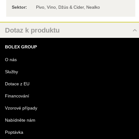
Sektor:
Pivo, Víno, Džús & Cider, Nealko
Dotaz k produktu
Nový dotaz k produktu
BOLEX GROUP
URL
O nás
Služby
PRODUKT
Dotace z EU
Financování
MENO
Vzorové případy
Nabídněte nám
E-MAIL
Poptávka