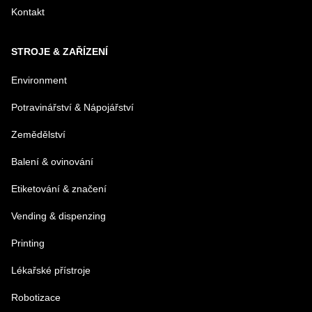
Kontakt
TELEFÓN
STROJE & ZAŘÍZENÍ
VAŠA OTÁZKA K PRODUKTU
Environment
Potravinářství & Nápojářství
Zemědělství
Balení & ovinování
Odeslat
Etiketování & značení
Vending & dispenzing
Printing
Lékařské přístroje
Robotizace