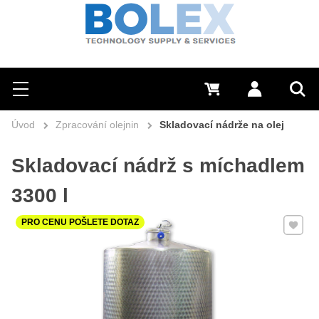
Hledat
0 Kč
Přihlásit se
Menu
Vyh
Úvod
Zpracování olejnin
Skladovací nádrže na olej
Skladovací nádrž s míchadlem
3300 l
Přidat 
PRO CENU POŠLETE DOTAZ