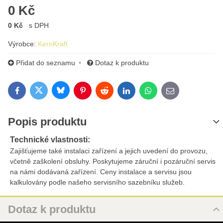
0 Kč
0 Kč
s DPH
Výrobce:
KernKraft
Přidat do seznamu
Dotaz k produktu
Bluesky
Twitter
Facebook
Pinterest
Reddit
LinkedIn
WhatsApp
E-mail
Popis produktu
Technické vlastnosti:
Zajišťujeme také instalaci zařízení a jejich uvedení do provozu,
včetně zaškolení obsluhy. Poskytujeme záruční i pozáruční servis
na námi dodávaná zařízení. Ceny instalace a servisu jsou
kalkulovány podle našeho servisního sazebníku služeb.
Dotaz k produktu