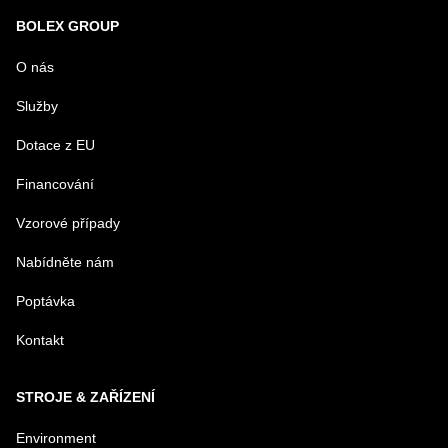
Nový dotaz k produktu
BOLEX GROUP
URL
O nás
Služby
PRODUKT
Dotace z EU
Financování
MENO
Vzorové případy
Nabídněte nám
E-MAIL
Poptávka
Kontakt
TELEFÓN
STROJE & ZAŘÍZENÍ
VAŠA OTÁZKA K PRODUKTU
Environment