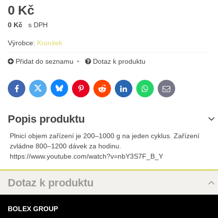
0 Kč
0 Kč
s DPH
Výrobce:
Kronitek
Přidat do seznamu
Dotaz k produktu
Bluesky
Twitter
Facebook
Pinterest
Reddit
LinkedIn
WhatsApp
E-mail
Popis produktu
Plnicí objem zařízení je 200–1000 g na jeden cyklus. Zařízení
zvládne 800–1200 dávek za hodinu.
https://www.youtube.com/watch?v=nbY3S7F_B_Y
Dotaz k produktu
Nový dotaz k produktu
BOLEX GROUP
URL