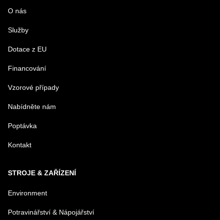
O nás
Služby
PRODUKT
Dotace z EU
Financování
MENO
Vzorové případy
Nabídněte nám
E-MAIL
Poptávka
Kontakt
TELEFÓN
STROJE & ZAŘÍZENÍ
VAŠA OTÁZKA K PRODUKTU
Environment
Potravinářství & Nápojářství