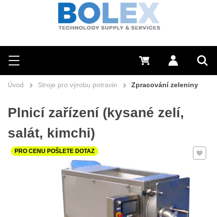
Hledat
0 Kč
Přihlásit se
Menu
Vyh
Úvod
Stroje pro výrobu potravin
Zpracování zeleniny
Plnicí zařízení (kysané zelí,
salát, kimchi)
Přidat 
PRO CENU POŠLETE DOTAZ