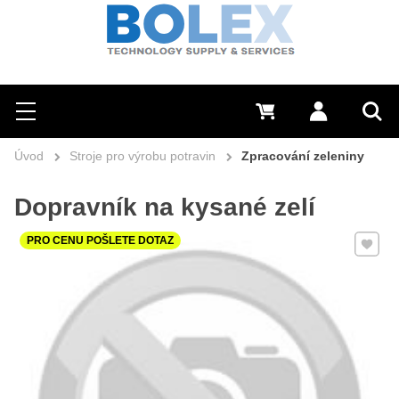
Hledat
0 Kč
Přihlásit se
Menu
Vyh
Úvod
Stroje pro výrobu potravin
Zpracování zeleniny
Dopravník na kysané zelí
Přidat 
PRO CENU POŠLETE DOTAZ