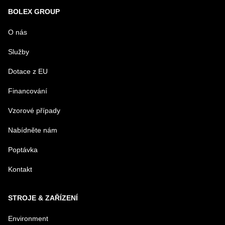
Nový dotaz k produktu
BOLEX GROUP
URL
O nás
Služby
PRODUKT
Dotace z EU
Financování
MENO
Vzorové případy
Nabídněte nám
E-MAIL
Poptávka
Kontakt
TELEFÓN
STROJE & ZAŘÍZENÍ
VAŠA OTÁZKA K PRODUKTU
Environment