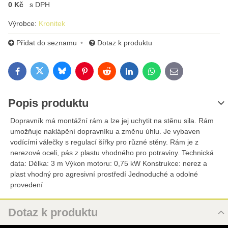
0 Kč
s DPH
Výrobce:
Kronitek
Přidat do seznamu
Dotaz k produktu
Bluesky
Twitter
Facebook
Pinterest
Reddit
LinkedIn
WhatsApp
E-mail
Popis produktu
Dopravník má montážní rám a lze jej uchytit na stěnu sila. Rám
umožňuje naklápění dopravníku a změnu úhlu. Je vybaven
vodícími válečky s regulací šířky pro různé stěny. Rám je z
nerezové oceli, pás z plastu vhodného pro potraviny. Technická
data: Délka: 3 m Výkon motoru: 0,75 kW Konstrukce: nerez a
plast vhodný pro agresivní prostředí Jednoduché a odolné
provedení
Dotaz k produktu