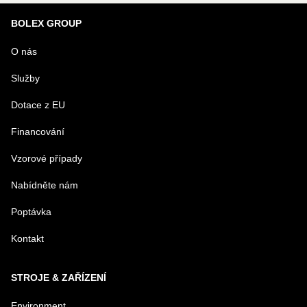
Nový dotaz k produktu
BOLEX GROUP
URL
O nás
Služby
PRODUKT
Dotace z EU
Financování
MENO
Vzorové případy
Nabídněte nám
E-MAIL
Poptávka
Kontakt
TELEFÓN
STROJE & ZAŘÍZENÍ
VAŠA OTÁZKA K PRODUKTU
Environment