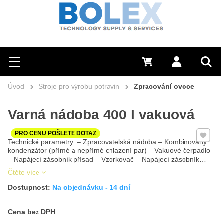
Hledat
0 Kč
Přihlásit se
Menu
Vyh
Úvod
Stroje pro výrobu potravin
Zpracování ovoce
Varná nádoba 400 l vakuová
Přidat 
PRO CENU POŠLETE DOTAZ
Technické parametry: – Zpracovatelská nádoba – Kombinovaný
kondenzátor (přímé a nepřímé chlazení par) – Vakuové čerpadlo
– Napájecí zásobník přísad – Vzorkovač – Napájecí zásobník…
Čtěte více
Dostupnost:
Na objednávku - 14 dní
Cena s DPH
Cena bez DPH