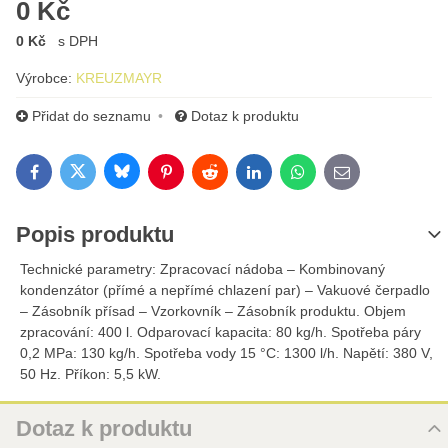
0 Kč
0 Kč
s DPH
Výrobce:
KREUZMAYR
Přidat do seznamu
Dotaz k produktu
Bluesky
Twitter
Facebook
Pinterest
Reddit
LinkedIn
WhatsApp
E-mail
Popis produktu
Technické parametry: Zpracovací nádoba – Kombinovaný
kondenzátor (přímé a nepřímé chlazení par) – Vakuové čerpadlo
– Zásobník přísad – Vzorkovník – Zásobník produktu. Objem
zpracování: 400 l. Odparovací kapacita: 80 kg/h. Spotřeba páry
0,2 MPa: 130 kg/h. Spotřeba vody 15 °C: 1300 l/h. Napětí: 380 V,
50 Hz. Příkon: 5,5 kW.
Dotaz k produktu