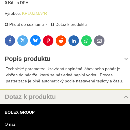
0 Kč
s DPH
Výrobce:
KREUZMAYR
Přidat do seznamu
Dotaz k produktu
Bluesky
Twitter
Facebook
Pinterest
Reddit
LinkedIn
WhatsApp
E-mail
Popis produktu
Technické parametry: Uzavřená naplněná láhev nebo pohár je
vložen do nádrže, která se následně naplní vodou. Proces
pasterizace je plně automatický podle nastavené teploty a času.
Dotaz k produktu
Nový dotaz k produktu
BOLEX GROUP
URL
O nás