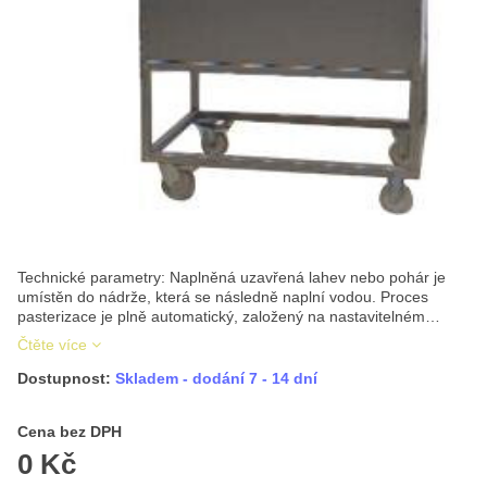
Technické parametry: Naplněná uzavřená lahev nebo pohár je
umístěn do nádrže, která se následně naplní vodou. Proces
pasterizace je plně automatický, založený na nastavitelném…
Čtěte více
Dostupnost:
Skladem - dodání 7 - 14 dní
Cena s DPH
Cena bez DPH
0 Kč