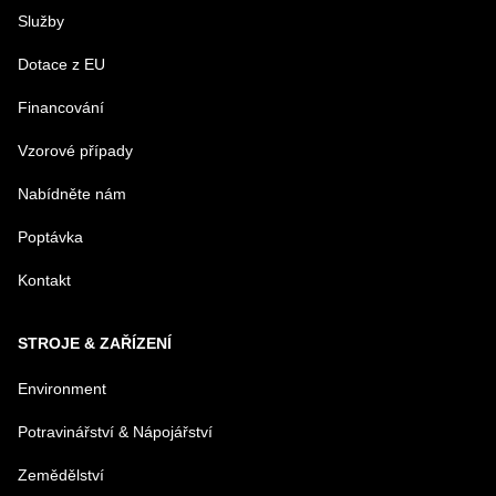
Služby
PRODUKT
Dotace z EU
Financování
MENO
Vzorové případy
Nabídněte nám
E-MAIL
Poptávka
Kontakt
TELEFÓN
STROJE & ZAŘÍZENÍ
VAŠA OTÁZKA K PRODUKTU
Environment
Potravinářství & Nápojářství
Zemědělství