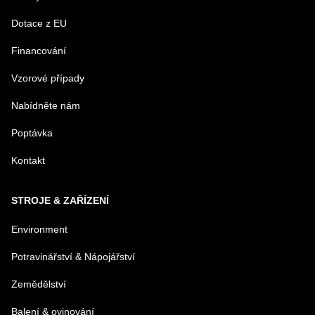
Dotace z EU
Financování
MENO
Vzorové případy
Nabídněte nám
E-MAIL
Poptávka
Kontakt
TELEFÓN
STROJE & ZAŘÍZENÍ
VAŠA OTÁZKA K PRODUKTU
Environment
Potravinářství & Nápojářství
Zemědělství
Balení & ovinování