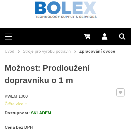
Hledat
0 Kč
Přihlásit se
Menu
Vyh
Úvod
Stroje pro výrobu potravin
Zpracování ovoce
Možnost: Prodloužení
dopravníku o 1 m
Přidat 
KWEM 1000
Čtěte více
Dostupnost:
SKLADEM
Cena s DPH
Cena bez DPH