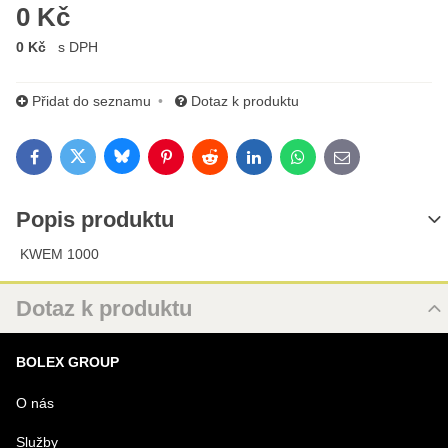
0 Kč
0 Kč
s DPH
Přidat do seznamu
Dotaz k produktu
Bluesky
Twitter
Facebook
Pinterest
Reddit
LinkedIn
WhatsApp
E-mail
Popis produktu
KWEM 1000
Dotaz k produktu
Nový dotaz k produktu
BOLEX GROUP
URL
O nás
Služby
PRODUKT