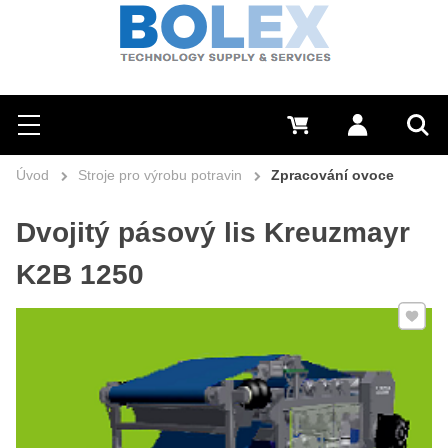
Hledat
0 Kč
Přihlásit se
Menu
Vyh
Úvod
Stroje pro výrobu potravin
Zpracování ovoce
Dvojitý pásový lis Kreuzmayr
K2B 1250
Přidat 