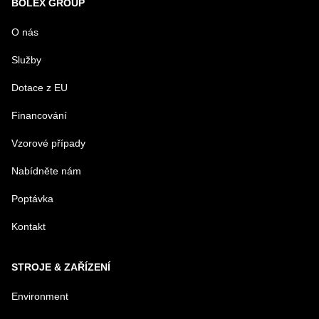
BOLEX GROUP
URL
O nás
Služby
PRODUKT
Dotace z EU
Financování
MENO
Vzorové případy
Nabídněte nám
E-MAIL
Poptávka
Kontakt
TELEFÓN
STROJE & ZAŘÍZENÍ
VAŠA OTÁZKA K PRODUKTU
Environment