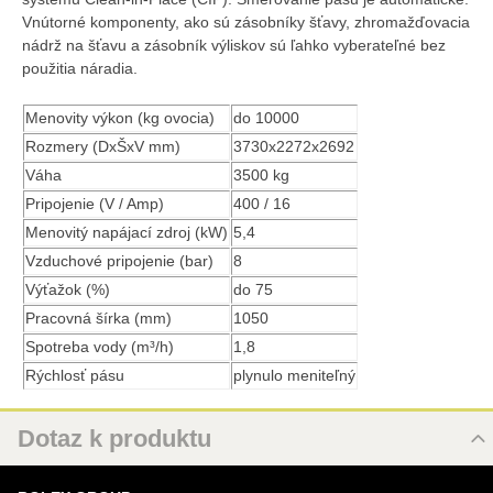
Vnútorné komponenty, ako sú zásobníky šťavy, zhromažďovacia
nádrž na šťavu a zásobník výliskov sú ľahko vyberateľné bez
použitia náradia.
Menovity výkon (kg ovocia)
do 10000
Rozmery (DxŠxV mm)
3730x2272x2692
Váha
3500 kg
Pripojenie (V / Amp)
400 / 16
Menovitý napájací zdroj (kW)
5,4
Vzduchové pripojenie (bar)
8
Výťažok (%)
do 75
Pracovná šírka (mm)
1050
Spotreba vody (m³/h)
1,8
Rýchlosť pásu
plynulo meniteľný
Dotaz k produktu
Nový dotaz k produktu