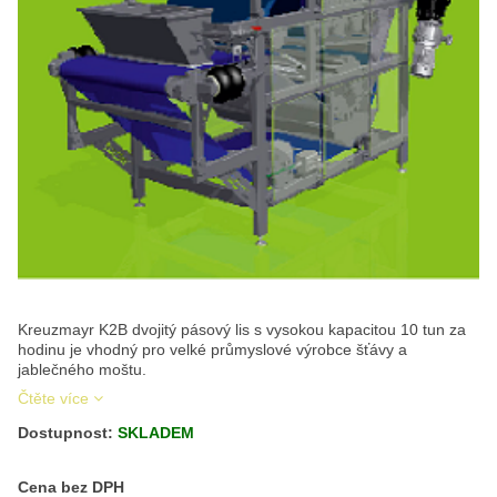
Kreuzmayr K2B dvojitý pásový lis s vysokou kapacitou 10 tun za
hodinu je vhodný pro velké průmyslové výrobce šťávy a
jablečného moštu.
Čtěte více
Dostupnost:
SKLADEM
Cena s DPH
Cena bez DPH