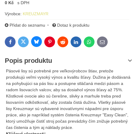
0 Kč
s DPH
Výrobce:
KREUZMAYR
Přidat do seznamu
Dotaz k produktu
Bluesky
Twitter
Facebook
Pinterest
Reddit
LinkedIn
WhatsApp
E-mail
Popis produktu
Pásové lisy sú potrebné pre veľkovýrobcov štiav, pretože
produkujú veľmi vysoký výnos a kvalitu šťavy. Dužina je dodávaná
na pohybujúci sa pás lisu a postupne stláčaná medzi pásom a
radom lisovacích valcov, aby sa dosiahol výnos šťavy až 75%.
Kôstkové ovocie ako sú čerešne, slivky a marhule treba pred
lisovaním odkôstkovať, aby zostala čistá dužina. Všetky pásové
lisy Kreuzmayr sú vybavené inovatívnymi nápadmi pre úsporu
práce, ako je napríklad systém čistenia Kreuzmayr "Easy Clean",
ktorý umožňuje čistiť stroj počas prevádzky čím znižuje potrebný
čas čistenia a tým aj náklady práce.
Kľúčové vlastnosti: