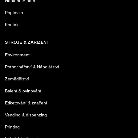
Nabídněte nám
E-MAIL
Poptávka
Kontakt
TELEFÓN
STROJE & ZAŘÍZENÍ
VAŠA OTÁZKA K PRODUKTU
Environment
Potravinářství & Nápojářství
Zemědělství
Balení & ovinování
Odeslat
Etiketování & značení
Vending & dispenzing
Printing