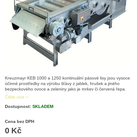
Kreuzmayr KEB 1000 a 1250 kontinuální pásové lisy jsou vysoce
účinné prostředky na výrobu šťávy z jablek, hrušek a jiného
bezpeckového ovoce a zeleniny jako je mrkev či červená řepa.
Čtěte více
Dostupnost:
SKLADEM
Cena s DPH
Cena bez DPH
0 Kč