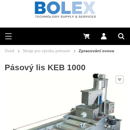
Hledat
0 Kč
Přihlásit se
Menu
Vyh
Úvod
Stroje pro výrobu potravin
Zpracování ovoce
Pásový lis KEB 1000
Přidat 