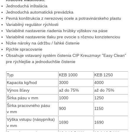
Jednoduchá inštalácia
Jednoduchá automatická prevádzka
Pevná konštrukcia z nerezovej ocele a potravinárskeho plastu
Variabilný regulátor rýchlosti
Variabilné nastavenie riadenia hrúbky výliskov na páse
Variabilné nastavenie tlaku pre ovocie s rôznou konzistenciou
Nízke nároky na údržbu / ľahké čistenie
Rýchle spracovanie
Obsahuje vstavaný systém čistenia CIP Kreuzmayr "Easy Clean"
pre rýchlejšie a jednoduchšie čistenie
Typ
KEB 1000
KEB 1250
Kapacita kg/hod
3000
4000
Výnos šťavy
až do 75%
až do 75%
Šírka pásu v mm
1000
1250
Šírka pracovného pásu
900
1150
v mm
Výška vstupu (násypníka)
1690
1690
v mm