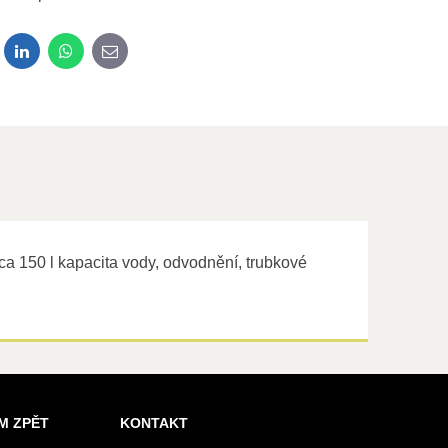
dit
LinkedIn
WhatsApp
E-mail
a 150 l kapacita vody, odvodnění, trubkové
M ZPĚT
KONTAKT