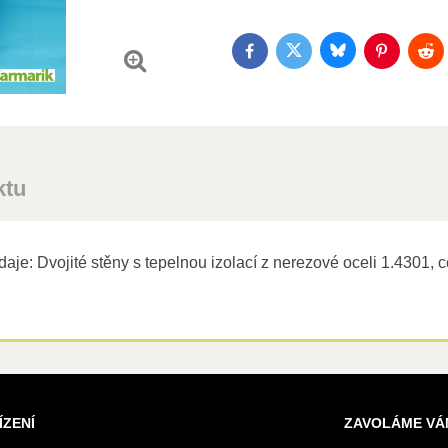
Bluesky
Twitter
Facebook
Pinterest
Red
ktu
: Dvojité stěny s tepelnou izolací z nerezové oceli 1.4301, cc
ÍZENÍ
ZAVOLÁME VÁ