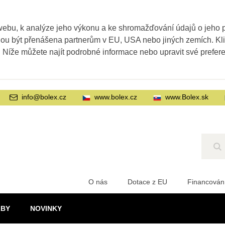
webu, k analýze jeho výkonu a ke shromažďování údajů o jeho
ohou být přenášena partnerům v EU, USA nebo jiných zemích. Kl
. Níže můžete najít podrobné informace nebo upravit své prefer
info@bolex.cz
www.bolex.cz
www.Bolex.sk
Hl
O nás
Dotace z EU
Financován
ŽBY
NOVINKY