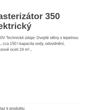
sterizátor 350
ektrický
 Technické údaje: Dvojité stěny s tepelnou
1, cca 150 l kapacita vody, odvodnění,
zové oceli 24 m²...
taz k produktu