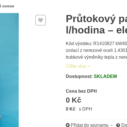
í ovoce
Průtokový pa
Přidat k Oblíbeným
l/hodina – el
Kód výrobku: R1410827 kW400V
izolací z nerezové oceli 1.430
trubkové výměníky tepla z nere
Čtěte více
Dostupnost:
SKLADEM
Cena s DPH
Cena bez DPH
0 Kč
0 Kč
s DPH
Přidat do seznamu
Do