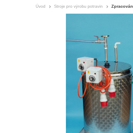
Úvod
Stroje pro výrobu potravin
Zpracován