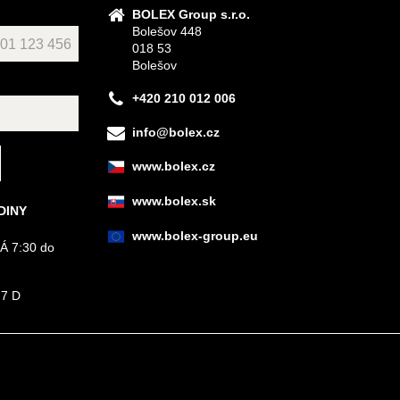
BOLEX Group s.r.o.
Bolešov 448
018 53
Bolešov
+420 210 012 006
info@bolex.cz
www.bolex.cz
www.bolex.sk
DINY
www.bolex-group.eu
Á 7:30 do
 7 D