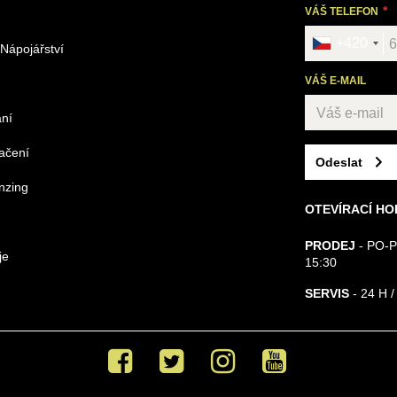
VÁŠ TELEFON
+420
 Nápojářství
VÁŠ E-MAIL
ání
načení
Odeslat
nzing
OTEVÍRACÍ HO
PRODEJ
- PO-P
je
15:30
SERVIS
- 24 H /
Facebook
Twitter
Instagram
Youtube