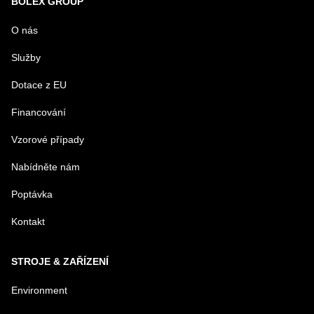
BOLEX GROUP
URL
O nás
Služby
PRODUKT
Dotace z EU
Financování
MENO
Vzorové případy
Nabídněte nám
E-MAIL
Poptávka
Kontakt
TELEFÓN
STROJE & ZAŘÍZENÍ
VAŠA OTÁZKA K PRODUKTU
Environment