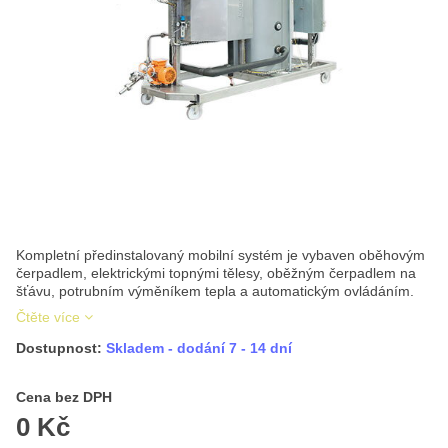
Kompletní předinstalovaný mobilní systém je vybaven oběhovým
čerpadlem, elektrickými topnými tělesy, oběžným čerpadlem na
šťávu, potrubním výměníkem tepla a automatickým ovládáním.
Čtěte více
Dostupnost:
Skladem - dodání 7 - 14 dní
Cena s DPH
Cena bez DPH
0 Kč