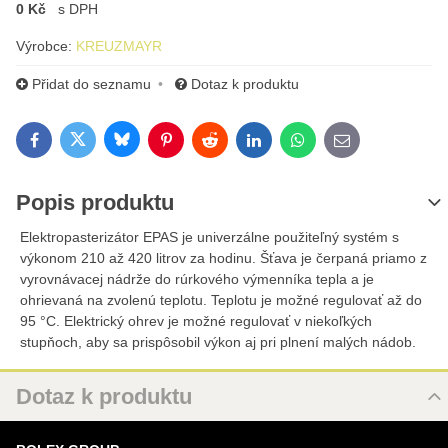
0 Kč
s DPH
Výrobce:
KREUZMAYR
Přidat do seznamu
Dotaz k produktu
Bluesky
Twitter
Facebook
Pinterest
Reddit
LinkedIn
WhatsApp
E-mail
Popis produktu
Elektropasterizátor EPAS je univerzálne použiteľný systém s
výkonom 210 až 420 litrov za hodinu. Šťava je čerpaná priamo z
vyrovnávacej nádrže do rúrkového výmenníka tepla a je
ohrievaná na zvolenú teplotu. Teplotu je možné regulovať až do
95 °C. Elektrický ohrev je možné regulovať v niekoľkých
stupňoch, aby sa prispôsobil výkon aj pri plnení malých nádob.
Dotaz k produktu
Nový dotaz k produktu