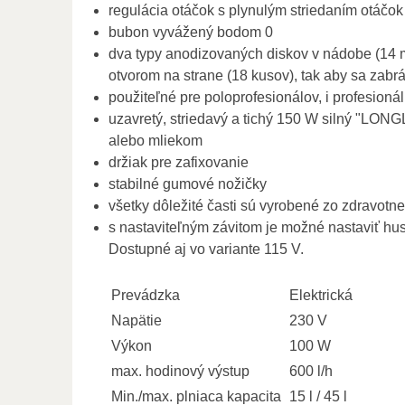
regulácia otáčok s plynulým striedaním otáčok
bubon vyvážený bodom 0
dva typy anodizovaných diskov v nádobe (14 mik
otvorom na strane (18 kusov), tak aby sa zabr
použiteľné pre poloprofesionálov, i profesioná
uzavretý, striedavý a tichý 150 W silný "LONG
alebo mliekom
držiak pre zafixovanie
stabilné gumové nožičky
všetky dôležité časti sú vyrobené zo zdravot
s nastaviteľným závitom je možné nastaviť hu
Dostupné aj vo variante 115 V.
Prevádzka
Elektrická
Napätie
230 V
Výkon
100 W
max. hodinový výstup
600 l/h
Min./max. plniaca kapacita
15 l / 45 l