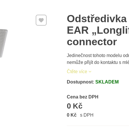
Odstředivka
Přidat k Oblíbeným
EAR „Longlif
connector
Jedinečnost tohoto modelu od
nemůže přijít do kontaktu s m
Čtěte více
Dostupnost:
SKLADEM
Cena s DPH
Cena bez DPH
0 Kč
0 Kč
s DPH