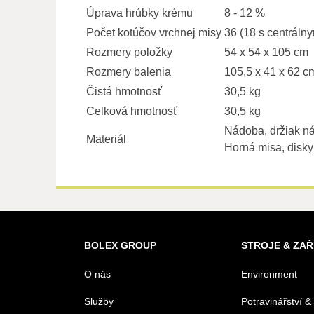
Úprava hrúbky krému
8 - 12 %
Počet kotúčov vrchnej misy
36 (18 s centráln
Rozmery položky
54 x 54 x 105 cm
Rozmery balenia
105,5 x 41 x 62 c
Čistá hmotnosť
30,5 kg
Celková hmotnosť
30,5 kg
Nádoba, držiak ná
Materiál
Horná misa, disky 
BOLEX GROUP
STROJE & ZAŘ
O nás
Environment
Služby
Potravinářství &