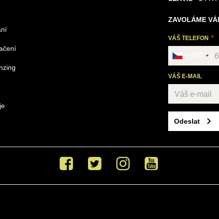
ZAVOLÁME VÁ
ání
VÁŠ TELEFON
načení
+420
nzing
VÁŠ E-MAIL
je
Odeslat
Facebook
Twitter
Instagram
Youtube