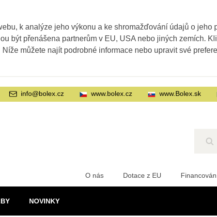
webu, k analýze jeho výkonu a ke shromažďování údajů o jeho
ohou být přenášena partnerům v EU, USA nebo jiných zemích. Kl
. Níže můžete najít podrobné informace nebo upravit své prefer
info@bolex.cz
www.bolex.cz
www.Bolex.sk
Hl
O nás
Dotace z EU
Financován
ŽBY
NOVINKY