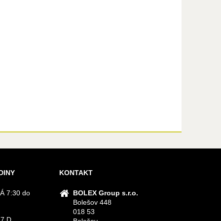
DINY
KONTAKT
Á 7:30 do
BOLEX Group s.r.o.
Bolešov 448
018 53
 7 D
Bolešov