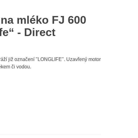
 na mléko FJ 600
e“ - Direct
ráží již označení "LONGLIFE". Uzavřený motor
lékem či vodou.