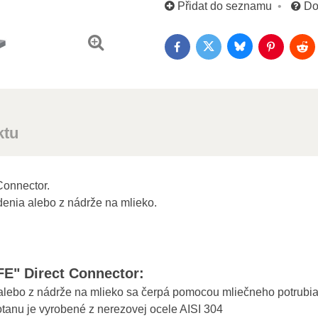
Přidat do seznamu
Do
Bluesky
Twitter
Facebook
Pinterest
Red
ktu
onnector.
denia alebo z nádrže na mlieko.
E" Direct Connector:
alebo z nádrže na mlieko sa čerpá pomocou mliečneho potrubia
motanu je vyrobené z nerezovej ocele AISI 304