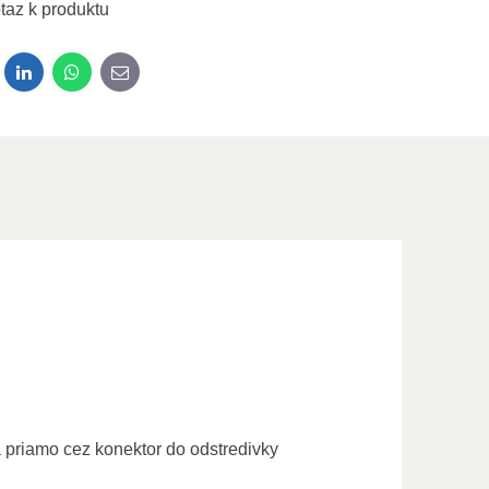
taz k produktu
dit
LinkedIn
WhatsApp
E-mail
 priamo cez konektor do odstredivky