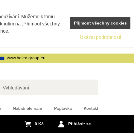
 používání. Můžeme k tomu
Přijmout všechny cookies
iknutím na „Přijmout všechny
ence.
Ukázat podrobnosti
www.bolex-group.eu
edat
í
Nabídněte nám
Poptávka
Kontakt
0 Kč
Přihlásit se