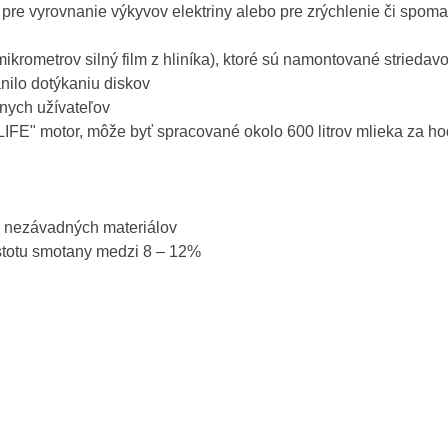
 pre vyrovnanie výkyvov elektriny alebo pre zrýchlenie či spom
rometrov silný film z hliníka), ktoré sú namontované striedavo,
ánilo dotýkaniu diskov
lnych užívateľov
LIFE" motor, môže byť spracované okolo 600 litrov mlieka za ho
ne nezávadných materiálov
stotu smotany medzi 8 – 12%