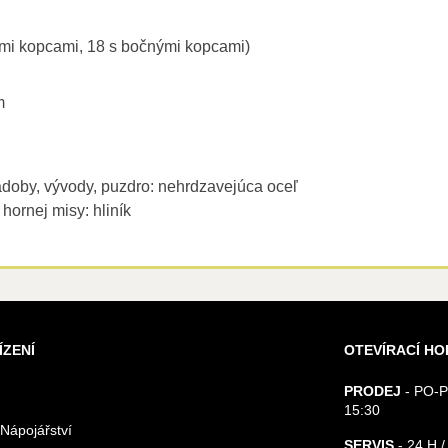
ymi kopcami, 18 s bočnými kopcami)
m
doby, vývody, puzdro: nehrdzavejúca oceľ
hornej misy: hliník
ÍZENÍ
OTEVÍRACÍ HO
PRODEJ
- PO-P
15:30
 Nápojářství
SERVIS
- 24 H /