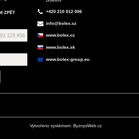
+420 210 012 006
M ZPĚT
info@bolex.cz
www.bolex.cz
www.bolex.sk
www.bolex-group.eu
Vytvořeno systémem:
ByznysWeb.cz