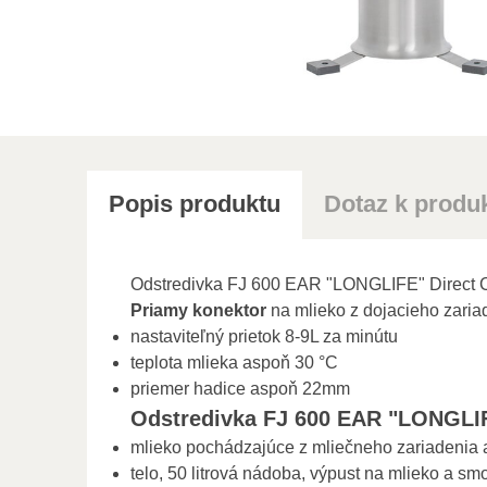
Popis produktu
Dotaz k produ
Odstredivka FJ 600 EAR "LONGLIFE" Direct C
Priamy konektor
na mlieko z dojacieho zaria
nastaviteľný prietok 8-9L za minútu
teplota mlieka aspoň 30 °C
priemer hadice aspoň 22mm
Odstredivka FJ 600 EAR "LONGLIF
mlieko pochádzajúce z mliečneho zariadenia 
telo, 50 litrová nádoba, výpust na mlieko a s