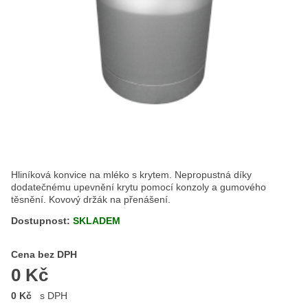
Hliníková konvice na mléko s krytem. Nepropustná díky
dodatečnému upevnění krytu pomocí konzoly a gumového
těsnění. Kovový držák na přenášení.
Dostupnost:
SKLADEM
Cena s DPH
Cena bez DPH
0 Kč
0 Kč
s DPH