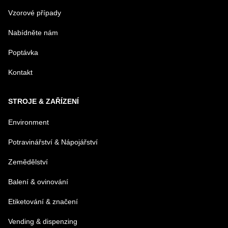
Vzorové případy
Nabídněte nám
E-MAIL
Poptávka
Kontakt
TELEFÓN
STROJE & ZAŘÍZENÍ
VAŠA OTÁZKA K PRODUKTU
Environment
Potravinářství & Nápojářství
Zemědělství
Balení & ovinování
Odeslat
Etiketování & značení
Vending & dispenzing