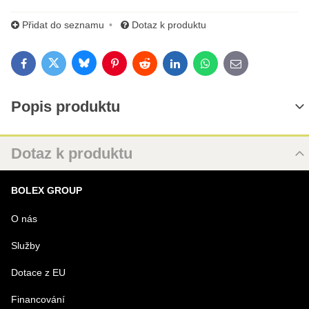
Přidat do seznamu
Dotaz k produktu
Bluesky
Twitter
Facebook
Pinterest
Reddit
LinkedIn
WhatsApp
E-mail
Popis produktu
Dotaz k produktu
Nový dotaz k produktu
BOLEX GROUP
URL
O nás
Služby
PRODUKT
Dotace z EU
Financování
MENO