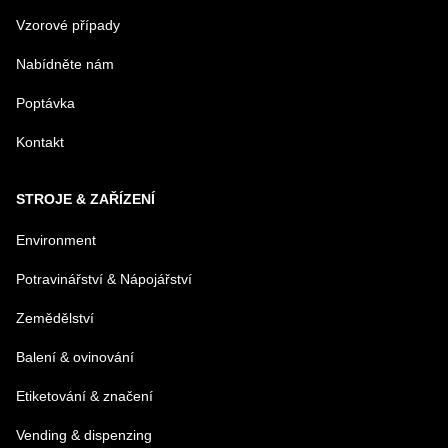
Vzorové případy
Nabídněte nám
E-MAIL
Poptávka
Kontakt
TELEFÓN
STROJE & ZAŘÍZENÍ
VAŠA OTÁZKA K PRODUKTU
Environment
Potravinářství & Nápojářství
Zemědělství
Balení & ovinování
Odeslat
Etiketování & značení
Vending & dispenzing