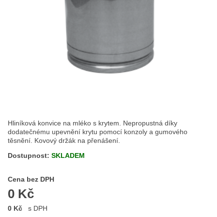
Hliníková konvice na mléko s krytem. Nepropustná díky
dodatečnému upevnění krytu pomocí konzoly a gumového
těsnění. Kovový držák na přenášení.
Dostupnost:
SKLADEM
Cena s DPH
Cena bez DPH
0 Kč
0 Kč
s DPH