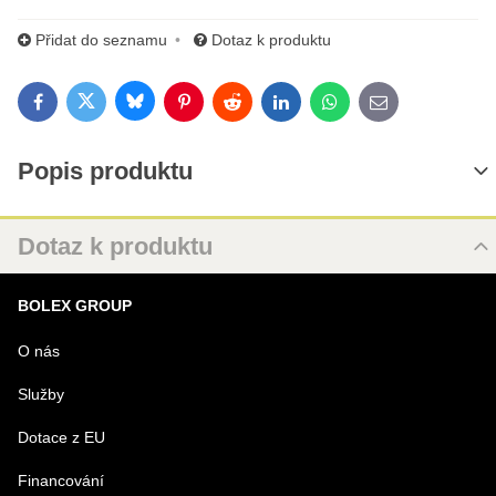
Přidat do seznamu
Dotaz k produktu
Bluesky
Twitter
Facebook
Pinterest
Reddit
LinkedIn
WhatsApp
E-mail
Popis produktu
Dotaz k produktu
Nový dotaz k produktu
BOLEX GROUP
URL
O nás
Služby
PRODUKT
Dotace z EU
Financování
MENO