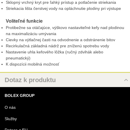
Sklopný vrchný kryt pre ľahký prístup a potlačenie striekania
Striekacia lišta čerstvej vody na opláchnutie plodiny pri výstupe
Voliteľné funkcie
Protibežne sa otáčajúce, výškovo nastaviteľné kefy nad plodinou
na maximalizáciu umývania
Cievky na výtlačnej časti na odvodnenie a odstránenie bitov
Recirkulačná základná nádrž pre zníženú spotrebu vody
Nastavenie uhla kefového lôžka (ručný zdvihák alebo
pneumatický)
K dispozícii mobilná možnosť
Dotaz k produktu
Nový dotaz k produktu
BOLEX GROUP
URL
O nás
Služby
PRODUKT