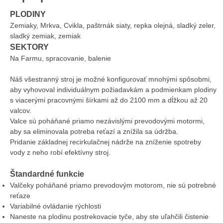
PLODINY
Zemiaky, Mrkva, Cvikla, paštrnák siaty, repka olejná, sladký zeler,
sladký zemiak, zemiak
SEKTORY
Na Farmu, spracovanie, balenie
Náš všestranný stroj je možné konfigurovať mnohými spôsobmi,
aby vyhovoval individuálnym požiadavkám a podmienkam plodiny
s viacerými pracovnými šírkami až do 2100 mm a dĺžkou až 20
valcov.
Valce sú poháňané priamo nezávislými prevodovými motormi,
aby sa eliminovala potreba reťazí a znížila sa údržba.
Pridanie základnej recirkulačnej nádrže na zníženie spotreby
vody z neho robí efektívny stroj.
Štandardné funkcie
Valčeky poháňané priamo prevodovým motorom, nie sú potrebné
reťaze
Variabilné ovládanie rýchlosti
Naneste na plodinu postrekovacie tyče, aby ste uľahčili čistenie