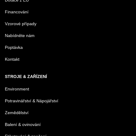
Dotace z EU
Financování
MENO
Vzorové případy
Nabídněte nám
E-MAIL
Poptávka
Kontakt
TELEFÓN
STROJE & ZAŘÍZENÍ
VAŠA OTÁZKA K PRODUKTU
Environment
Potravinářství & Nápojářství
Zemědělství
Balení & ovinování
Odeslat