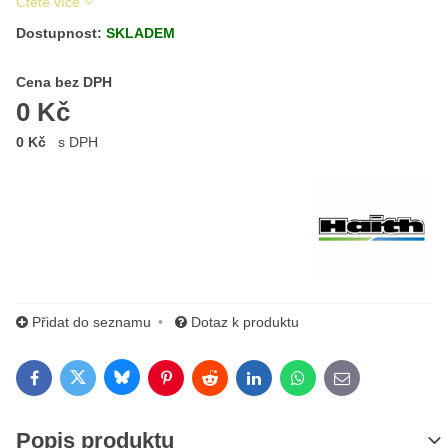
Čtěte více
Dostupnost:
SKLADEM
Cena s DPH
Cena bez DPH
0 Kč
0 Kč
s DPH
Výrobce:
Přidat do seznamu
Dotaz k produktu
Bluesky
Twitter
Facebook
Pinterest
Reddit
LinkedIn
WhatsApp
E-mail
Popis produktu