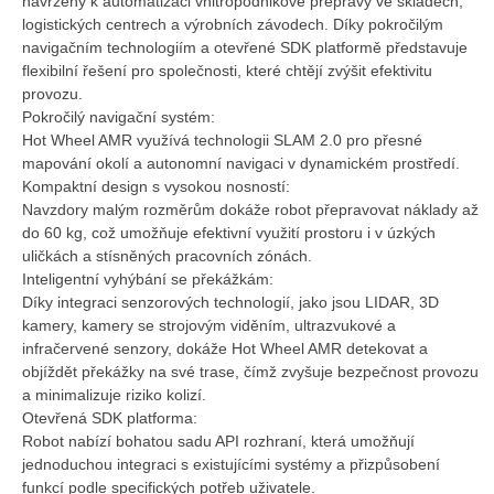
navržený k automatizaci vnitropodnikové přepravy ve skladech,
logistických centrech a výrobních závodech. Díky pokročilým
navigačním technologiím a otevřené SDK platformě představuje
flexibilní řešení pro společnosti, které chtějí zvýšit efektivitu
provozu.
Pokročilý navigační systém:
Hot Wheel AMR využívá technologii SLAM 2.0 pro přesné
mapování okolí a autonomní navigaci v dynamickém prostředí.
Kompaktní design s vysokou nosností:
Navzdory malým rozměrům dokáže robot přepravovat náklady až
do 60 kg, což umožňuje efektivní využití prostoru i v úzkých
uličkách a stísněných pracovních zónách.
Inteligentní vyhýbání se překážkám:
Díky integraci senzorových technologií, jako jsou LIDAR, 3D
kamery, kamery se strojovým viděním, ultrazvukové a
infračervené senzory, dokáže Hot Wheel AMR detekovat a
objíždět překážky na své trase, čímž zvyšuje bezpečnost provozu
a minimalizuje riziko kolizí.
Otevřená SDK platforma:
Robot nabízí bohatou sadu API rozhraní, která umožňují
jednoduchou integraci s existujícími systémy a přizpůsobení
funkcí podle specifických potřeb uživatele.