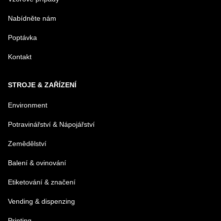
Nabídněte nám
E-MAIL
Poptávka
Kontakt
TELEFÓN
STROJE & ZAŘÍZENÍ
VAŠA OTÁZKA K PRODUKTU
Environment
Potravinářství & Nápojářství
Zemědělství
Balení & ovinování
Odeslat
Etiketování & značení
Vending & dispenzing
Printing