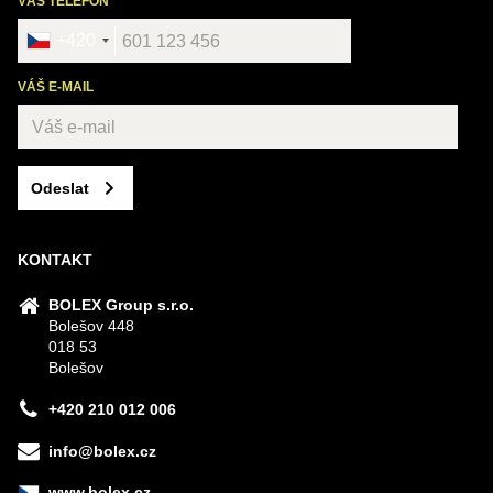
VÁŠ TELEFON
+420
VÁŠ E-MAIL
Odeslat
KONTAKT
BOLEX Group s.r.o.
Bolešov 448
018 53
Bolešov
+420 210 012 006
info@bolex.cz
www.bolex.cz