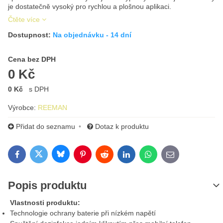
je dostatečně vysoký pro rychlou a plošnou aplikaci.
Čtěte více
Dostupnost:
Na objednávku - 14 dní
Cena s DPH
Cena bez DPH
0 Kč
0 Kč
s DPH
Výrobce:
REEMAN
Přidat do seznamu
Dotaz k produktu
Bluesky
Twitter
Facebook
Pinterest
Reddit
LinkedIn
WhatsApp
E-mail
Popis produktu
Vlastnosti produktu:
Technologie ochrany baterie při nízkém napětí