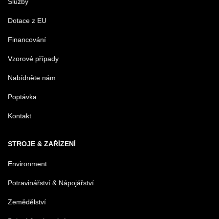
Služby
PRODUKT
Dotace z EU
Financování
MENO
Vzorové případy
Nabídněte nám
E-MAIL
Poptávka
Kontakt
TELEFÓN
STROJE & ZAŘÍZENÍ
VAŠA OTÁZKA K PRODUKTU
Environment
Potravinářství & Nápojářství
Zemědělství