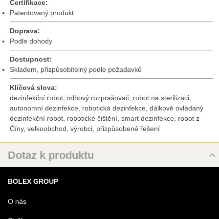
Certifikace:
Patentovaný produkt
Doprava:
Podle dohody
Dostupnost:
Skladem, přizpůsobitelný podle požadavků
Klíčová slova:
dezinfekční robot, mlhový rozprašovač, robot na sterilizaci,
autonomní dezinfekce, robotická dezinfekce, dálkově ovládaný
dezinfekční robot, robotické čištění, smart dezinfekce, robot z
Číny, velkoobchod, výrobci, přizpůsobené řešení
Dotaz k produktu
Nový dotaz k produktu
BOLEX GROUP
URL
O nás