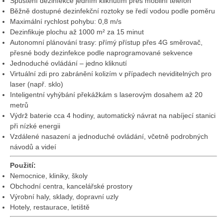
Spuštění dezinfekce jedním kliknutím přes mobilní telefon
Běžně dostupné dezinfekční roztoky se ředí vodou podle poměru
Maximální rychlost pohybu: 0,8 m/s
Dezinfikuje plochu až 1000 m² za 15 minut
Autonomní plánování trasy: přímý přístup přes 4G směrovač,
přesné body dezinfekce podle naprogramované sekvence
Jednoduché ovládání – jedno kliknutí
Virtuální zdi pro zabránění kolizím v případech neviditelných pro
laser (např. sklo)
Inteligentní vyhýbání překážkám s laserovým dosahem až 20
metrů
Výdrž baterie cca 4 hodiny, automatický návrat na nabíjecí stanici
při nízké energii
Vzdálené nasazení a jednoduché ovládání, včetně podrobných
návodů a videí
Použití:
Nemocnice, kliniky, školy
Obchodní centra, kancelářské prostory
Výrobní haly, sklady, dopravní uzly
Hotely, restaurace, letiště