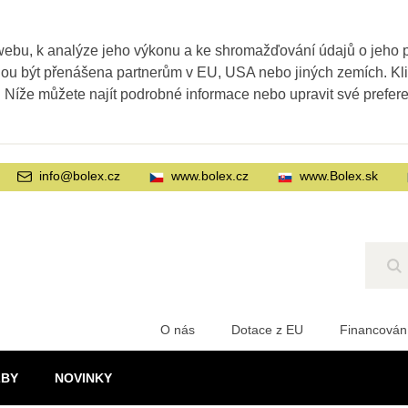
webu, k analýze jeho výkonu a ke shromažďování údajů o jeho
ohou být přenášena partnerům v EU, USA nebo jiných zemích. Kl
. Níže můžete najít podrobné informace nebo upravit své prefer
info@bolex.cz
www.bolex.cz
www.Bolex.sk
Hl
O nás
Dotace z EU
Financován
ŽBY
NOVINKY