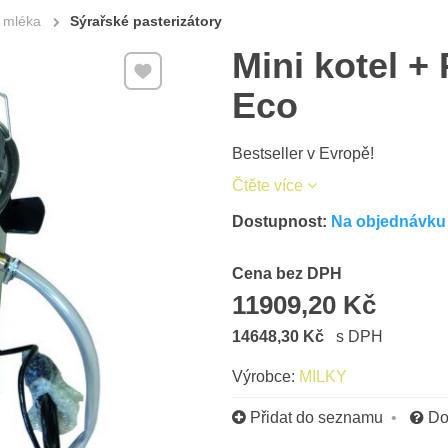
 mléka
Sýrařské pasterizátory
Mini kotel + 
Přidat k Oblíbeným
Eco
Bestseller v Evropě!
Čtěte více
Dostupnost:
Na objednávku 
Cena s DPH
Cena bez DPH
11909,20 Kč
14648,30 Kč
s DPH
Výrobce:
MILKY
Přidat do seznamu
Do