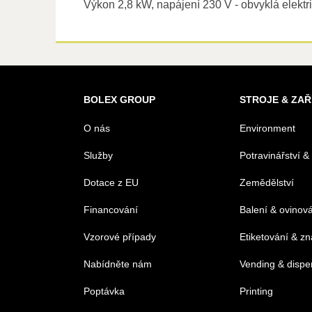
Výkon 2,8 kW, napájení 230 V - obvyklá elekt
BOLEX GROUP
STROJE & ZAŘ
O nás
Environment
Služby
Potravinářství &
Dotace z EU
Zemědělství
Financování
Balení & ovinov
Vzorové případy
Etiketování & z
Nabídněte nám
Vending & dispe
Poptávka
Printing