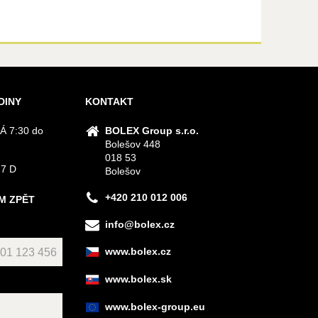
DINY
KONTAKT
Á 7:30 do
BOLEX Group s.r.o.
Bolešov 448
018 53
 7 D
Bolešov
+420 210 012 006
M ZPĚT
info@bolex.cz
www.bolex.cz
www.bolex.sk
www.bolex-group.eu