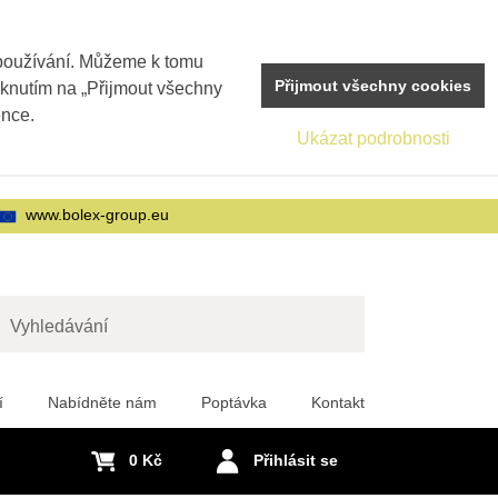
 používání. Můžeme k tomu
Přijmout všechny cookies
iknutím na „Přijmout všechny
ence.
Ukázat podrobnosti
www.bolex-group.eu
edat
í
Nabídněte nám
Poptávka
Kontakt
0 Kč
Přihlásit se