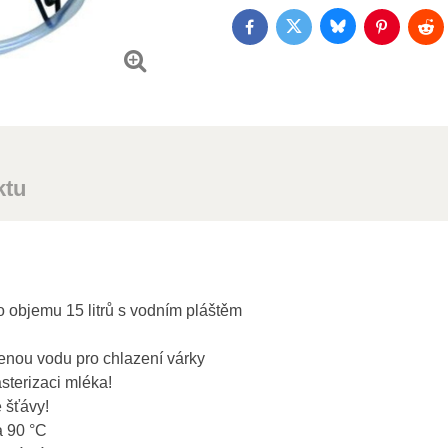
Bluesky
Twitter
Facebook
Pinterest
Red
ktu
o objemu 15 litrů s vodním pláštěm
denou vodu pro chlazení várky
asterizaci mléka!
 šťávy!
a 90 °C