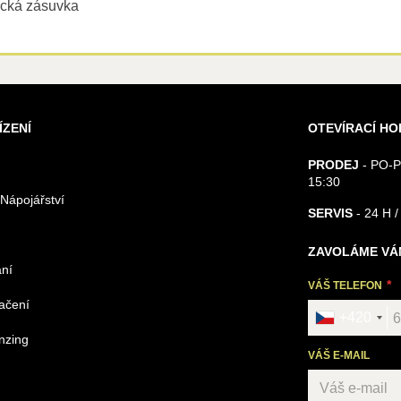
rická zásuvka
ÍZENÍ
OTEVÍRACÍ HO
PRODEJ
- PO-P
15:30
 Nápojářství
SERVIS
- 24 H /
ZAVOLÁME VÁ
ání
VÁŠ TELEFON
načení
+420
nzing
VÁŠ E-MAIL