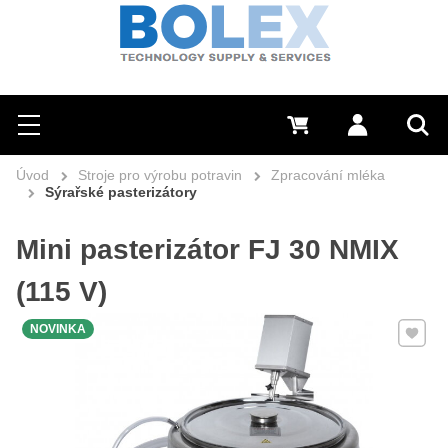
Hledat
0 Kč
Přihlásit se
Menu
Vyh
Úvod
Stroje pro výrobu potravin
Zpracování mléka
Sýrařské pasterizátory
Mini pasterizátor FJ 30 NMIX
(115 V)
Přidat 
NOVINKA