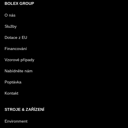
BOLEX GROUP
URL
O nás
Služby
PRODUKT
Dotace z EU
Financování
MENO
Vzorové případy
Nabídněte nám
E-MAIL
Poptávka
Kontakt
TELEFÓN
STROJE & ZAŘÍZENÍ
VAŠA OTÁZKA K PRODUKTU
Environment