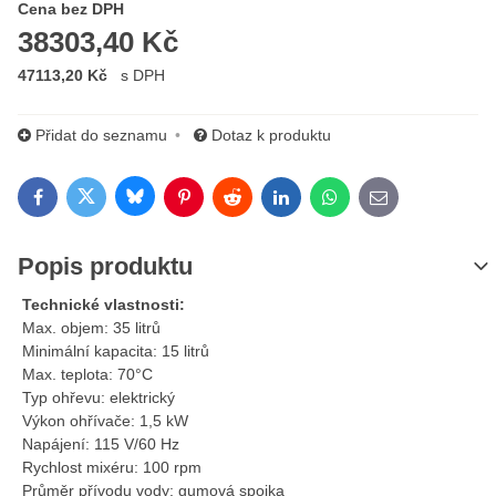
Cena s DPH
Cena bez DPH
38303,40 Kč
47113,20 Kč
s DPH
Přidat do seznamu
Dotaz k produktu
Bluesky
Twitter
Facebook
Pinterest
Reddit
LinkedIn
WhatsApp
E-mail
Popis produktu
Technické vlastnosti:
Max. objem: 35 litrů
Minimální kapacita: 15 litrů
Max. teplota: 70°C
Typ ohřevu: elektrický
Výkon ohřívače: 1,5 kW
Napájení: 115 V/60 Hz
Rychlost mixéru: 100 rpm
Průměr přívodu vody: gumová spojka