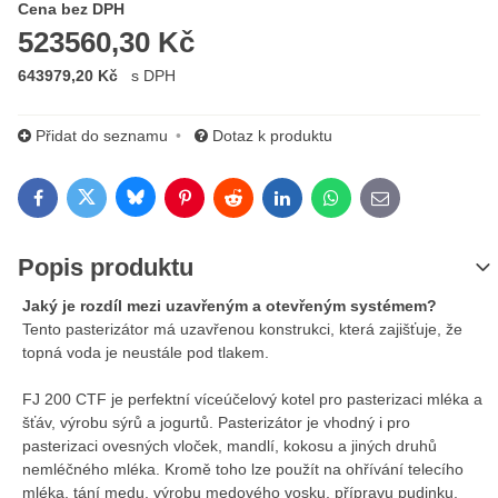
Cena s DPH
Cena bez DPH
523560,30 Kč
643979,20 Kč
s DPH
Přidat do seznamu
Dotaz k produktu
Bluesky
Twitter
Facebook
Pinterest
Reddit
LinkedIn
WhatsApp
E-mail
Popis produktu
Jaký je rozdíl mezi uzavřeným a otevřeným systémem?
Tento pasterizátor má uzavřenou konstrukci, která zajišťuje, že
topná voda je neustále pod tlakem.
FJ 200 CTF je perfektní víceúčelový kotel pro pasterizaci mléka a
šťáv, výrobu sýrů a jogurtů. Pasterizátor je vhodný i pro
pasterizaci ovesných vloček, mandlí, kokosu a jiných druhů
nemléčného mléka. Kromě toho lze použít na ohřívání telecího
mléka, tání medu, výrobu medového vosku, přípravu pudinku,