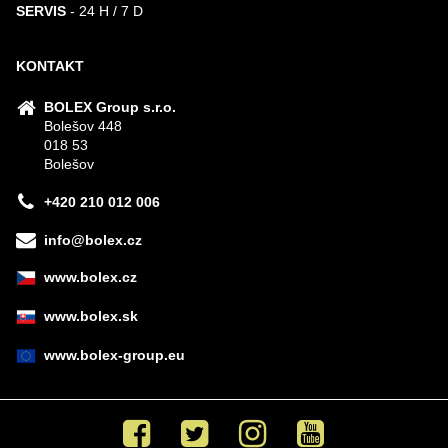
SERVIS
- 24 H / 7 D
KONTAKT
BOLEX Group s.r.o.
Bolešov 448
018 53
Bolešov
+420 210 012 006
info@bolex.cz
www.bolex.cz
www.bolex.sk
www.bolex-group.eu
Facebook
Twitter
Instagram
Youtube