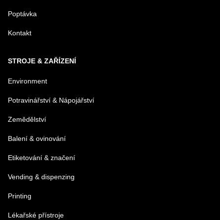
Poptávka
Kontakt
TELEFÓN
STROJE & ZAŘÍZENÍ
VAŠA OTÁZKA K PRODUKTU
Environment
Potravinářství & Nápojářství
Zemědělství
Balení & ovinování
Odeslat
Etiketování & značení
Vending & dispenzing
Printing
Lékařské přístroje