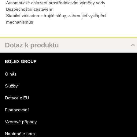
Automatické chlazení prostřednictvím výměny vody
Bezpečnostní zastavení
Stabilní základna z trojité stěny, zahrnující vyklápěcí
mechanismus
Dotaz k produktu
Nový dotaz k produktu
BOLEX GROUP
URL
O nás
Služby
PRODUKT
Dotace z EU
Financování
MENO
Vzorové případy
Nabídněte nám
E-MAIL