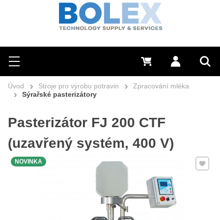
Hledat
0 Kč
Přihlásit se
Menu
Vyh
Úvod
Stroje pro výrobu potravin
Zpracování mléka
Sýrařské pasterizátory
Pasterizátor FJ 200 CTF
(uzavřený systém, 400 V)
Přidat 
NOVINKA