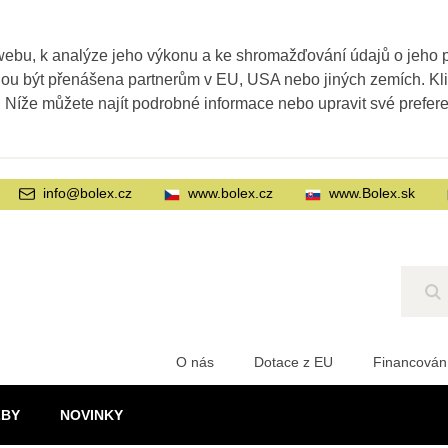
webu, k analýze jeho výkonu a ke shromažďování údajů o jeho
ohou být přenášena partnerům v EU, USA nebo jiných zemích. Kl
. Níže můžete najít podrobné informace nebo upravit své prefer
info@bolex.cz
www.bolex.cz
www.Bolex.sk
Hl
O nás
Dotace z EU
Financován
ŽBY
NOVINKY