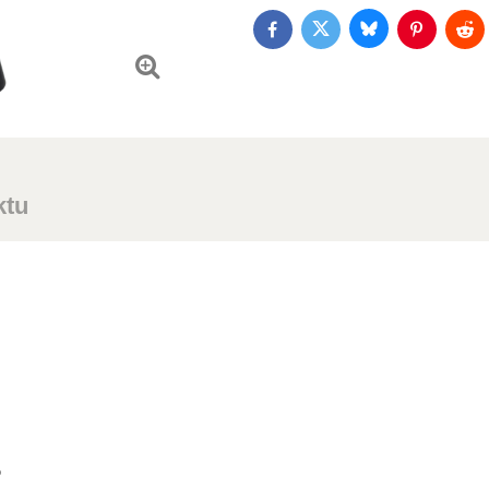
Bluesky
Twitter
Facebook
Pinterest
Red
ktu
%