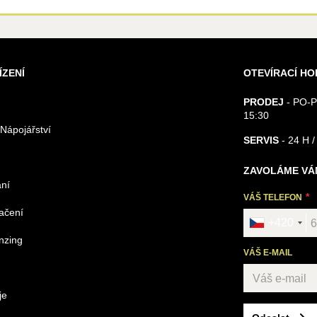
ÍZENÍ
OTEVÍRACÍ HO
PRODEJ
- PO-P
15:30
 Nápojářství
SERVIS
- 24 H /
ZAVOLÁME VÁ
ání
VÁŠ TELEFON
načení
+420
nzing
VÁŠ E-MAIL
je