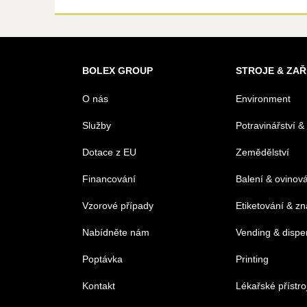
BOLEX GROUP
STROJE & ZAŘ
O nás
Environment
Služby
Potravinářství &
Dotace z EU
Zemědělství
Financování
Balení & ovinov
Vzorové případy
Etiketování & z
Nabídněte nám
Vending & dispe
Poptávka
Printing
Kontakt
Lékařské přístro