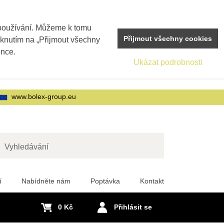
 používání. Můžeme k tomu
Přijmout všechny cookies
iknutím na „Přijmout všechny
ence.
Ukázat podrobnosti
www.bolex-group.eu
edat
í
Nabídněte nám
Poptávka
Kontakt
0 Kč
Přihlásit se