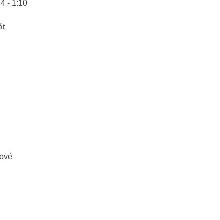
4 - 1:10
át
tové