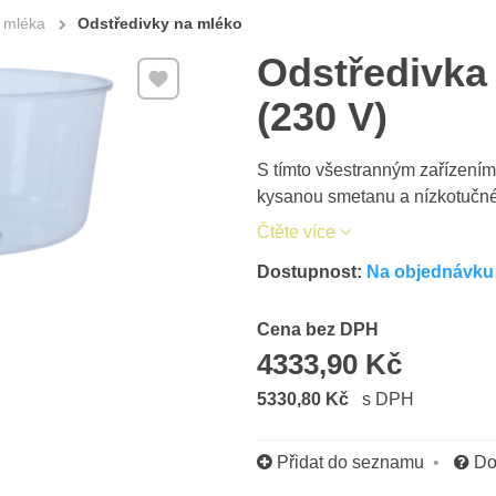
 mléka
Odstředivky na mléko
Odstředivka
Přidat k Oblíbeným
(230 V)
S tímto všestranným zařízení
kysanou smetanu a nízkotučné
Čtěte více
Dostupnost:
Na objednávku 
Cena s DPH
Cena bez DPH
4333,90 Kč
5330,80 Kč
s DPH
Přidat do seznamu
Do