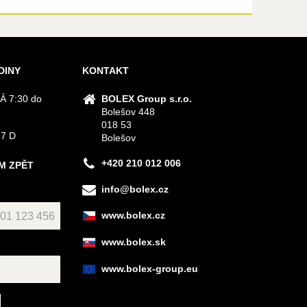
DINY
KONTAKT
Á 7:30 do
BOLEX Group s.r.o.
Bolešov 448
018 53
 7 D
Bolešov
+420 210 012 006
M ZPĚT
info@bolex.cz
www.bolex.cz
www.bolex.sk
www.bolex-group.eu