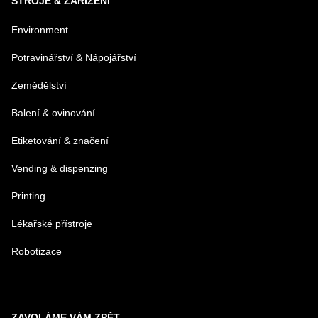
STROJE & ZAŘÍZENÍ
VAŠA OTÁZKA K PRODUKTU
Environment
Potravinářství & Nápojářství
Zemědělství
Balení & ovinování
Odeslat
Etiketování & značení
Vending & dispenzing
Printing
Lékařské přístroje
Robotizace
ZAVOLÁME VÁM ZPĚT