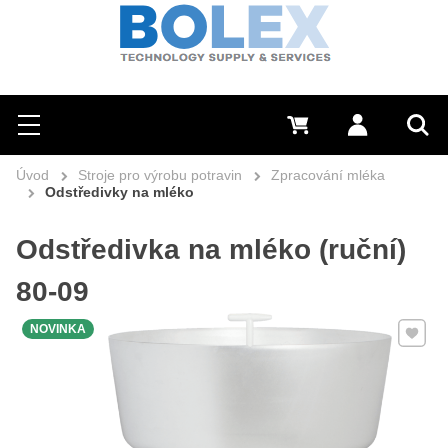
Hledat
0 Kč
Přihlásit se
Menu
Vyh
Úvod
Stroje pro výrobu potravin
Zpracování mléka
Odstředivky na mléko
Odstředivka na mléko (ruční)
80-09
Přidat 
NOVINKA