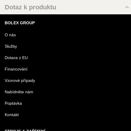
Dotaz k produktu
Nový dotaz k produktu
BOLEX GROUP
URL
O nás
Služby
PRODUKT
Dotace z EU
Financování
MENO
Vzorové případy
Nabídněte nám
E-MAIL
Poptávka
Kontakt
TELEFÓN