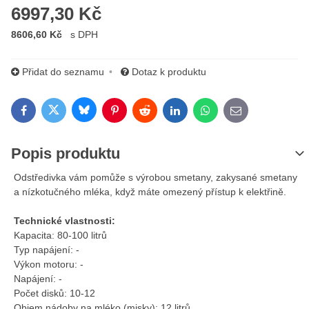
6997,30 Kč
8606,60 Kč
s DPH
Přidat do seznamu
Dotaz k produktu
Bluesky
Twitter
Facebook
Pinterest
Reddit
LinkedIn
WhatsApp
E-mail
Popis produktu
Odstředivka vám pomůže s výrobou smetany, zakysané smetany
a nízkotučného mléka, když máte omezený přístup k elektřině.
Technické vlastnosti:
Kapacita: 80-100 litrů
Typ napájení: -
Výkon motoru: -
Napájení: -
Počet disků: 10-12
Objem nádoby na mléko (misky): 12 litrů