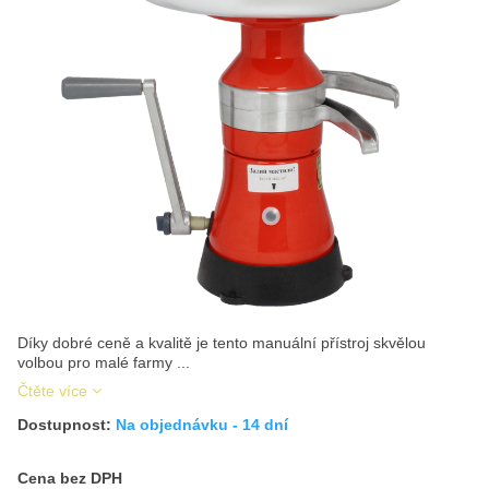
Díky dobré ceně a kvalitě je tento manuální přístroj skvělou
volbou pro malé farmy ...
Čtěte více
Dostupnost:
Na objednávku - 14 dní
Cena s DPH
Cena bez DPH