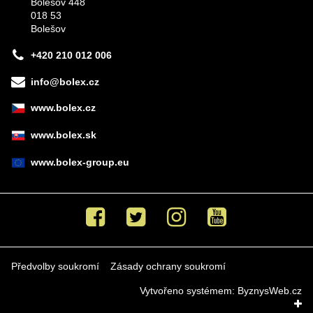
Bolešov 448
018 53
Bolešov
+420 210 012 006
info@bolex.cz
www.bolex.cz
www.bolex.sk
www.bolex-group.eu
Facebook
Twitter
Instagram
Youtube
Předvolby soukromí
Zásady ochrany soukromí
Vytvořeno systémem:
ByznysWeb.cz