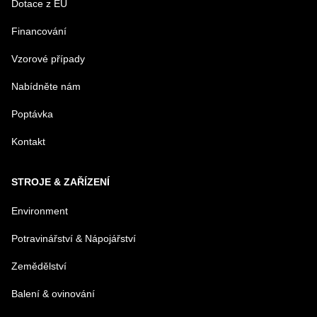
Dotace z EU
Financování
MENO
Vzorové případy
Nabídněte nám
E-MAIL
Poptávka
Kontakt
TELEFÓN
STROJE & ZAŘÍZENÍ
VAŠA OTÁZKA K PRODUKTU
Environment
Potravinářství & Nápojářství
Zemědělství
Balení & ovinování
Odeslat