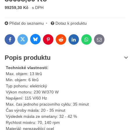
99259,30 Kč
s DPH
Přidat do seznamu
Dotaz k produktu
Bluesky
Twitter
Facebook
Pinterest
Reddit
LinkedIn
WhatsApp
E-mail
Popis produktu
Technické vlastnosti:
Max. objem: 13 litrů
Min. objem: 6 litrů
Typ pohonu: elektrický
Výkon motoru: 230 W/370 W
Napájení: 115 V/60 Hz
Max. čas jednoho pracovního cyklu: 35 minut
Čas výroby másla: 20 - 35 minut
Výsledek másla ze smetany: 32 - 42 %
Rychlost mixéru: 70, 140 rpm
Materiál: nerezavějící ocel