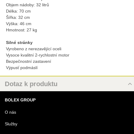
Objem nádoby: 32 litrů
Délka: 70 cm
Šířka: 32 cm
Výška: 46 cm
Hmotnost: 27 kg
Silné stránky
Vyrobeno z nerezavějící oceli
Vysoce kvalitní 2-rychlostní motor
Bezpečnostní zastavení
Výpusť podmáslí
Dotaz k produktu
Nový dotaz k produktu
BOLEX GROUP
URL
O nás
Služby
PRODUKT