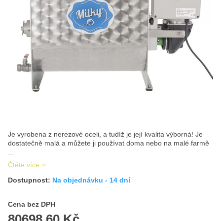
Je vyrobena z nerezové oceli, a tudíž je její kvalita výborná! Je
dostatečně malá a můžete ji používat doma nebo na malé farmě
...
Čtěte více
Dostupnost:
Na objednávku - 14 dní
Cena s DPH
Cena bez DPH
80698,60 Kč