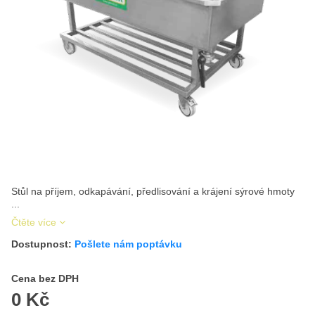
Stůl na příjem, odkapávání, předlisování a krájení sýrové hmoty
...
Čtěte více
Dostupnost:
Pošlete nám poptávku
Cena s DPH
Cena bez DPH
0 Kč