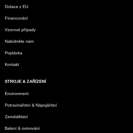
Dotace z EU
Financování
MENO
Vzorové případy
Nabídněte nám
E-MAIL
Poptávka
Kontakt
TELEFÓN
STROJE & ZAŘÍZENÍ
VAŠA OTÁZKA K PRODUKTU
Environment
Potravinářství & Nápojářství
Zemědělství
Balení & ovinování