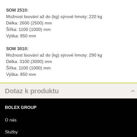
SOM 2510:
Možnost lisování až do (kg) sýrové hmoty: 220 kg
Délka: 2600 (2500) mm
Šířka: 1100 (1000) mm
Výška: 850 mm
SOM 3010:
Možnost lisování až do (kg) sýrové hmoty: 290 kg
Délka: 3100 (3000) mm
Šířka: 1100 (1000) mm
Výška: 850 mm
Dotaz k produktu
Nový dotaz k produktu
BOLEX GROUP
URL
O nás
Služby
PRODUKT