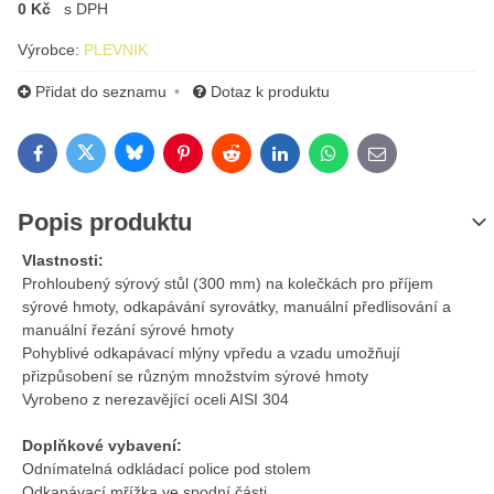
0 Kč
s DPH
Výrobce:
PLEVNIK
Přidat do seznamu
Dotaz k produktu
Bluesky
Twitter
Facebook
Pinterest
Reddit
LinkedIn
WhatsApp
E-mail
Popis produktu
Vlastnosti:
Prohloubený sýrový stůl (300 mm) na kolečkách pro příjem
sýrové hmoty, odkapávání syrovátky, manuální předlisování a
manuální řezání sýrové hmoty
Pohyblivé odkapávací mlýny vpředu a vzadu umožňují
přizpůsobení se různým množstvím sýrové hmoty
Vyrobeno z nerezavějící oceli AISI 304
Doplňkové vybavení:
Odnímatelná odkládací police pod stolem
Odkapávací mřížka ve spodní části