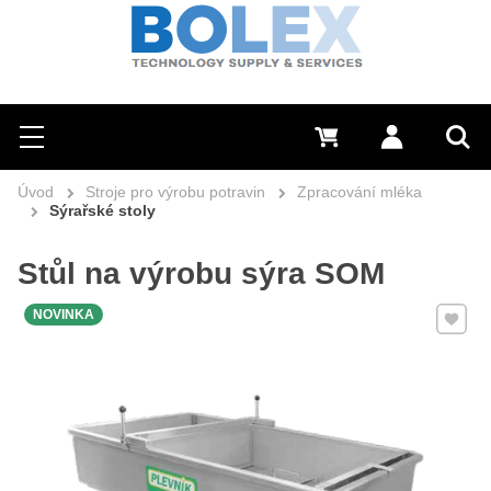
Hledat
0 Kč
Přihlásit se
Menu
Vyh
Úvod
Stroje pro výrobu potravin
Zpracování mléka
Sýrařské stoly
Stůl na výrobu sýra SOM
Přidat 
NOVINKA