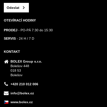
Odeslat
OTEVÍRACÍ HODINY
PRODEJ
- PO-PÁ 7:30 do 15:30
SERVIS
- 24 H / 7 D
KONTAKT
BOLEX Group s.r.o.
Bolešov 448
018 53
Bolešov
+420 210 012 006
info@bolex.cz
www.bolex.cz