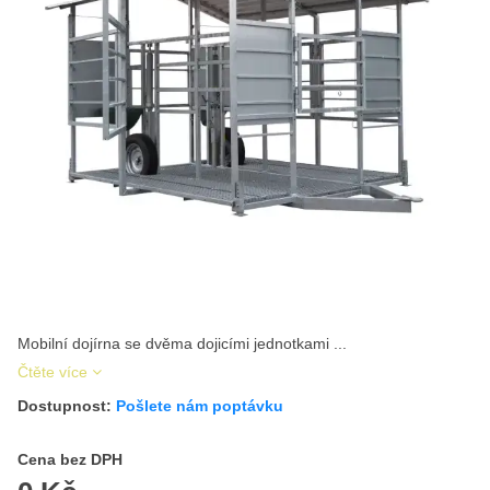
Mobilní dojírna se dvěma dojicími jednotkami ...
Čtěte více
Dostupnost:
Pošlete nám poptávku
Cena s DPH
Cena bez DPH