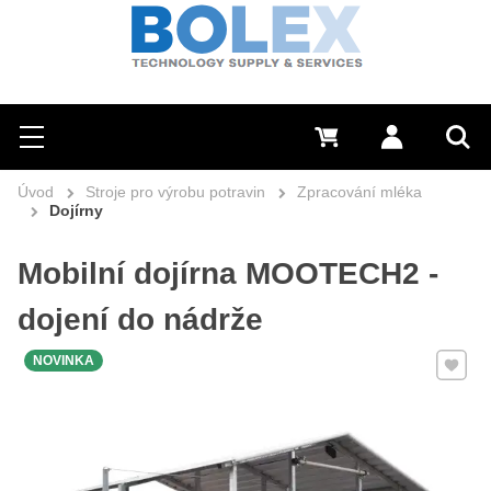
Hledat
0 Kč
Přihlásit se
Menu
Vyh
Úvod
Stroje pro výrobu potravin
Zpracování mléka
Dojírny
Mobilní dojírna MOOTECH2 -
dojení do nádrže
Přidat 
NOVINKA