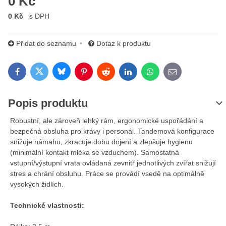
0 Kč
0 Kč
s DPH
Přidat do seznamu
Dotaz k produktu
Bluesky
Twitter
Facebook
Pinterest
Reddit
LinkedIn
WhatsApp
E-mail
Popis produktu
Robustní, ale zároveň lehký rám, ergonomické uspořádání a
bezpečná obsluha pro krávy i personál. Tandemová konfigurace
snižuje námahu, zkracuje dobu dojení a zlepšuje hygienu
(minimální kontakt mléka se vzduchem). Samostatná
vstupní/výstupní vrata ovládaná zevnitř jednotlivých zvířat snižují
stres a chrání obsluhu. Práce se provádí vsedě na optimálně
vysokých židlích.
Technické vlastnosti: