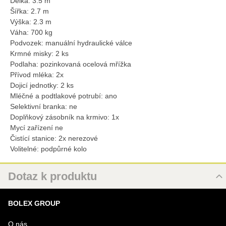
Délka: 3.5 m
Šířka: 2.7 m
Výška: 2.3 m
Váha: 700 kg
Podvozek: manuální hydraulické válce
Krmné misky: 2 ks
Podlaha: pozinkovaná ocelová mřížka
Přívod mléka: 2x
Dojicí jednotky: 2 ks
Mléčné a podtlakové potrubí: ano
Selektivní branka: ne
Doplňkový zásobník na krmivo: 1x
Mycí zařízení ne
Čistící stanice: 2x nerezové
Volitelné: podpůrné kolo
Dotaz k produktu
Nový dotaz k produktu
BOLEX GROUP
URL
O nás