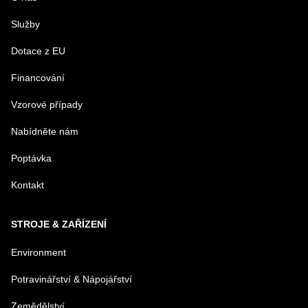
Služby
PRODUKT
Dotace z EU
Financování
MENO
Vzorové případy
Nabídněte nám
E-MAIL
Poptávka
Kontakt
TELEFÓN
STROJE & ZAŘÍZENÍ
VAŠA OTÁZKA K PRODUKTU
Environment
Potravinářství & Nápojářství
Zemědělství