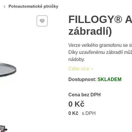
Poloautomatické plničky
FILLOGY® A
Přidat k Oblíbeným
zábradlí)
Verze velkého gramofonu se sb
Díky uzavřenému zábradlí může
nádoby.
Čtěte více
Dostupnost:
SKLADEM
Cena s DPH
Cena bez DPH
0 Kč
0 Kč
s DPH