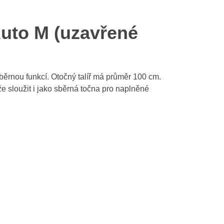
uto M (uzavřené
ěrnou funkcí. Otočný talíř má průměr 100 cm.
 sloužit i jako sběrná točna pro naplněné
Výrobce: