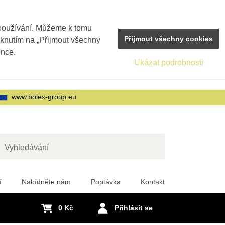
 používání. Můžeme k tomu
Přijmout všechny cookies
iknutím na „Přijmout všechny
ence.
Ukázat podrobnosti
www.bolex-group.eu
edat
í
Nabídněte nám
Poptávka
Kontakt
0 Kč
Přihlásit se