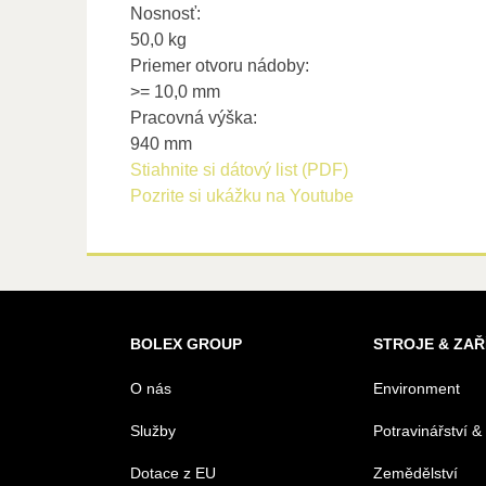
Nosnosť:
50,0 kg
Priemer otvoru nádoby:
>= 10,0 mm
Pracovná výška:
940 mm
Stiahnite si dátový list (PDF)
Pozrite si ukážku na Youtube
BOLEX GROUP
STROJE & ZAŘ
O nás
Environment
Služby
Potravinářství &
Dotace z EU
Zemědělství