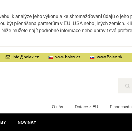
webu, k analýze jeho výkonu a ke shromažďování údajů o jeho
ohou být přenášena partnerům v EU, USA nebo jiných zemích. Kl
. Níže můžete najít podrobné informace nebo upravit své prefer
info@bolex.cz
www.bolex.cz
www.Bolex.sk
Hl
O nás
Dotace z EU
Financován
ŽBY
NOVINKY