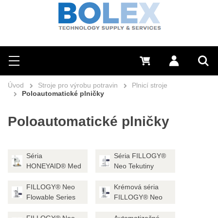
Hledat
0 Kč
Přihlásit se
Menu
Vyh
Úvod
Stroje pro výrobu potravin
Plnicí stroje
Poloautomatické plničky
Poloautomatické plničky
Séria
Séria FILLOGY®
HONEYAID® Med
Neo Tekutiny
FILLOGY® Neo
Krémová séria
Flowable Series
FILLOGY® Neo