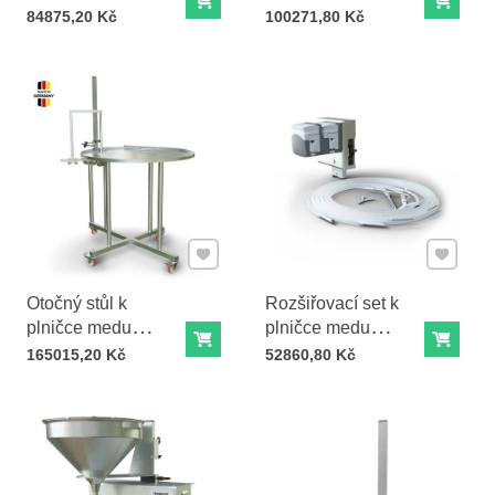
Do košíku
Do ko
Honeyaid® Auto S
Cena s DPH
Cena s DPH
84875,20 Kč
100271,80 Kč
Přidat k Oblíbeným
Přidat k
Otočný stůl k
Rozšiřovací set k
plničce medu
plničce medu
Do košíku
Do ko
Honeyaid® Auto M
Honeyaid® Propolis
Cena s DPH
Cena s DPH
165015,20 Kč
52860,80 Kč