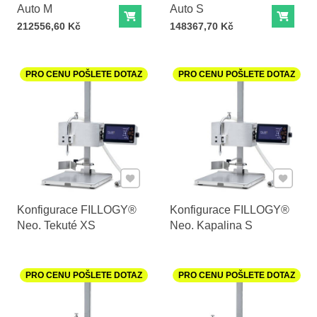
Auto M
Auto S
Do košíku
Do ko
Cena s DPH
Cena s DPH
212556,60 Kč
148367,70 Kč
PRO CENU POŠLETE DOTAZ
PRO CENU POŠLETE DOTAZ
Přidat k Oblíbeným
Přidat k
Konfigurace FILLOGY®
Konfigurace FILLOGY®
Neo. Tekuté XS
Neo. Kapalina S
PRO CENU POŠLETE DOTAZ
PRO CENU POŠLETE DOTAZ