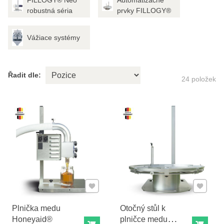
FILLOGY® Neo
Automatizačné
robustná séria
prvky FILLOGY®
Vážiace systémy
Řadit dle:
24
položek
Přidat k Oblíbeným
Přidat k
Plnička medu
Otočný stůl k
Honeyaid®
plničce medu