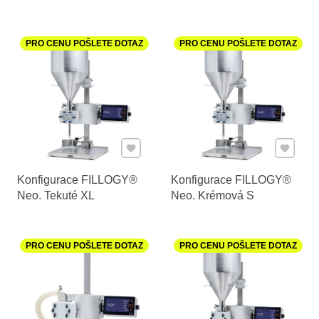
PRO CENU POŠLETE DOTAZ
PRO CENU POŠLETE DOTAZ
Přidat k Oblíbeným
Přidat k
Konfigurace FILLOGY®
Konfigurace FILLOGY®
Neo. Tekuté XL
Neo. Krémová S
PRO CENU POŠLETE DOTAZ
PRO CENU POŠLETE DOTAZ