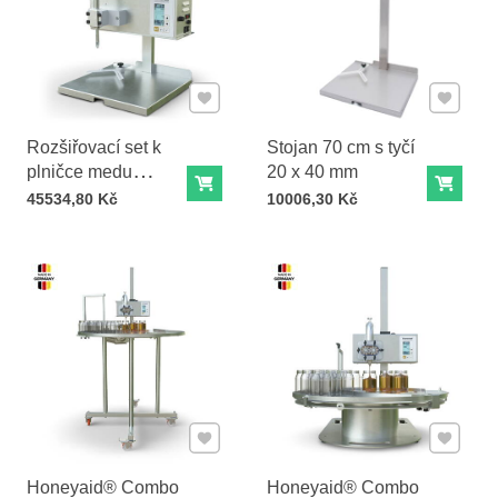
Přidat k Oblíbeným
Přidat k
Rozšiřovací set k
Stojan 70 cm s tyčí
plničce medu
20 x 40 mm
Do košíku
Do ko
Honeyaid® Royal
Cena s DPH
Cena s DPH
45534,80 Kč
10006,30 Kč
Přidat k Oblíbeným
Přidat k
Honeyaid® Combo
Honeyaid® Combo