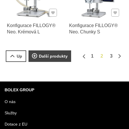
Přidat k Oblíbeným
Přidat k
Konfigurace FILLOGY®
Konfigurace FILLOGY®
Neo. Krémová L
Neo. Chunky S
1
2
3
Up
Další produkty
Předchozí strana
Dalš
BOLEX GROUP
O nás
Služby
Dotace z EU