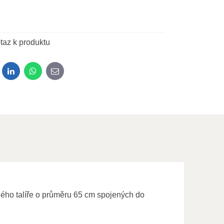
taz k produktu
dit
LinkedIn
WhatsApp
E-mail
ného talíře o průměru 65 cm spojených do