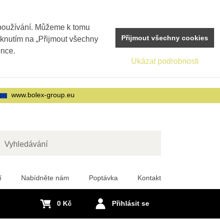
 používání. Můžeme k tomu
Přijmout všechny cookies
iknutím na „Přijmout všechny
ence.
Ukázat podrobnosti
www.bolex-group.eu
edat
í
Nabídněte nám
Poptávka
Kontakt
0 Kč
Přihlásit se