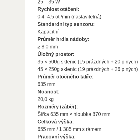
25 – 35 W
Rychlost otáčení:
0,4–4,5 ot./min (nastavitelná)
Standardní typ senzoru:
Kapacitní
Průměr hrdla nádoby:
≥ 8,0 mm
Úložný prostor:
35 × 500g sklenic (15 prázdných + 20 plných)
45 × 250g sklenic (19 prázdných + 26 plných)
Průměr otočného talíře:
635 mm
Nosnost:
20,0 kg
Rozměry (záběr):
Šířka 635 mm × hloubka 870 mm
Celková výška:
655 mm / 1 385 mm s rámem
Pracovní výška: