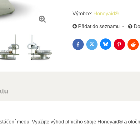
Výrobce:
Honeyaid®
Přidat do seznamu
Do
Bluesky
Twitter
Facebook
Pinterest
Red
ktu
 stáčení medu. Využijte výhod plnicího stroje Honeyaid® a otoč