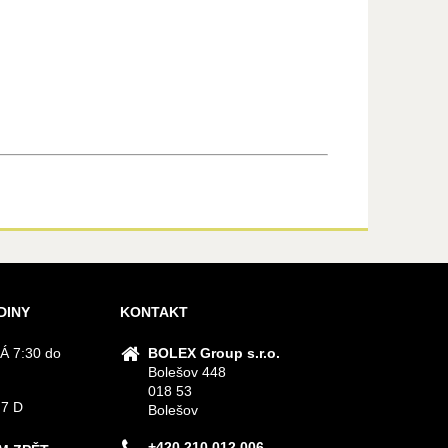
DINY
KONTAKT
Á 7:30 do
BOLEX Group s.r.o.
Bolešov 448
018 53
 7 D
Bolešov
+420 210 012 006