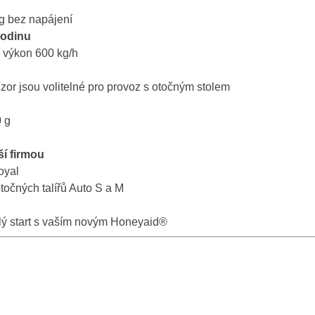
g bez napájení
hodinu
í výkon 600 kg/h
or jsou volitelné pro provoz s otočným stolem
0 g
ší firmou
oyal
točných talířů Auto S a M
hlý start s vaším novým Honeyaid®