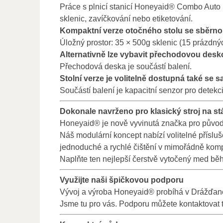
Práce s plnicí stanicí Honeyaid® Combo Auto S
sklenic, zavíčkování nebo etiketování.
Kompaktní verze otočného stolu se sběrno
Úložný prostor: 35 × 500g sklenic (15 prázdný
Alternativně lze vybavit přechodovou desk
Přechodová deska je součástí balení.
Stolní verze je volitelně dostupná také se 
Součástí balení je kapacitní senzor pro detek
Dokonale navrženo pro klasický stroj na st
Honeyaid® je nově vyvinutá značka pro původn
Náš modulární koncept nabízí volitelné přísluš
jednoduché a rychlé čištění v mimořádně kom
Naplňte ten nejlepší čerstvě vytočený med běhe
Využijte naši špičkovou podporu
Vývoj a výroba Honeyaid® probíhá v Drážďanech
Jsme tu pro vás. Podporu můžete kontaktovat 