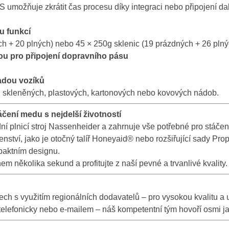
 umožňuje zkrátit čas procesu díky integraci nebo připojení dal
u funkcí
ch + 20 plných) nebo 45 × 250g sklenic (19 prázdných + 26 plný
ou pro připojení dopravního pásu
sadou vozíků
ci skleněných, plastových, kartonových nebo kovových nádob.
áčení medu s nejdelší životností
í plnicí stroj Nassenheider a zahrnuje vše potřebné pro stáče
enství, jako je otočný talíř Honeyaid® nebo rozšiřující sady Pr
paktním designu.
m několika sekund a profitujte z naší pevné a trvanlivé kvality.
 s využitím regionálních dodavatelů – pro vysokou kvalitu a u
telefonicky nebo e-mailem – náš kompetentní tým hovoří osmi ja