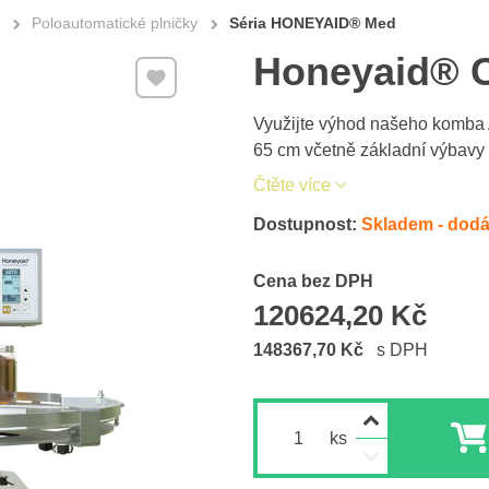
Poloautomatické plničky
Séria HONEYAID® Med
Honeyaid® 
Přidat k Oblíbeným
Využijte výhod našeho komba A
65 cm včetně základní výbavy
Čtěte více
Dostupnost:
Skladem - dodán
Cena s DPH
Cena bez DPH
120624,20 Kč
148367,70 Kč
s DPH
ks