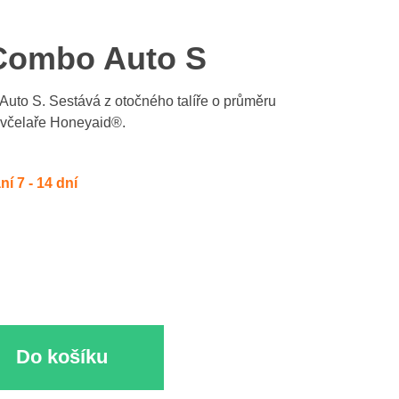
Combo Auto S
uto S. Sestává z otočného talíře o průměru
 včelaře Honeyaid®.
í 7 - 14 dní
Do košíku