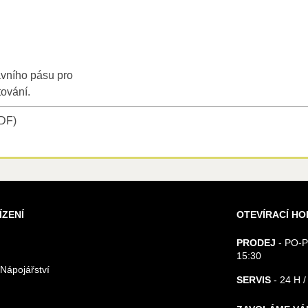
avního pásu pro
tování.
PDF)
ÍZENÍ
OTEVÍRACÍ HO
PRODEJ
- PO-P
15:30
 Nápojářství
SERVIS
- 24 H /