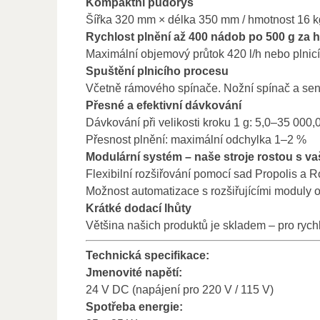
Kompaktní půdorys
Šířka 320 mm × délka 350 mm / hmotnost 16 k
Rychlost plnění až 400 nádob po 500 g za 
Maximální objemový průtok 420 l/h nebo plnic
Spuštění plnicího procesu
Včetně rámového spínače. Nožní spínač a senz
Přesné a efektivní dávkování
Dávkování při velikosti kroku 1 g: 5,0–35 000,
Přesnost plnění: maximální odchylka 1–2 %
Modulární systém – naše stroje rostou s va
Flexibilní rozšiřování pomocí sad Propolis a R
Možnost automatizace s rozšiřujícími moduly o
Krátké dodací lhůty
Většina našich produktů je skladem – pro ryc
Technická specifikace:
Jmenovité napětí:
24 V DC (napájení pro 220 V / 115 V)
Spotřeba energie: