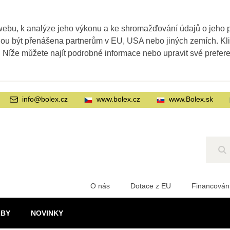
webu, k analýze jeho výkonu a ke shromažďování údajů o jeho
ohou být přenášena partnerům v EU, USA nebo jiných zemích. Kl
. Níže můžete najít podrobné informace nebo upravit své prefer
info@bolex.cz
www.bolex.cz
www.Bolex.sk
Hl
O nás
Dotace z EU
Financován
ŽBY
NOVINKY