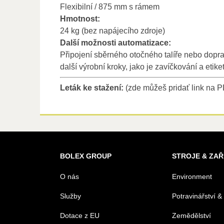
Flexibilní / 875 mm s rámem
Hmotnost:
24 kg (bez napájecího zdroje)
Další možnosti automatizace:
Připojení sběrného otočného talíře nebo dopr
další výrobní kroky, jako je zavíčkování a etike
Leták ke stažení:
(zde můžeš pridať link na 
BOLEX GROUP
STROJE & ZAŘ
O nás
Environment
Služby
Potravinářství &
Dotace z EU
Zemědělství