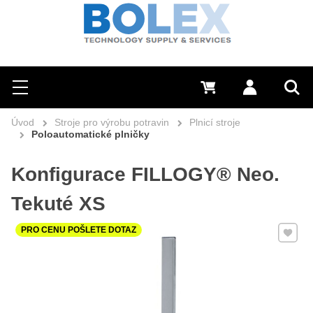
Hledat
0 Kč
Přihlásit se
Menu
Vyh
Úvod
Stroje pro výrobu potravin
Plnicí stroje
Poloautomatické plničky
Konfigurace FILLOGY® Neo.
Tekuté XS
Přidat 
PRO CENU POŠLETE DOTAZ