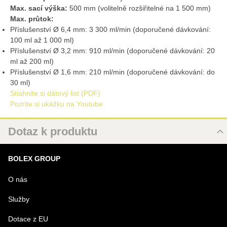
Max. sací výška:
500 mm (volitelně rozšiřitelné na 1 500 mm)
Max. průtok:
Příslušenství Ø 6,4 mm: 3 300 ml/min (doporučené dávkování:
100 ml až 1 000 ml)
Příslušenství Ø 3,2 mm: 910 ml/min (doporučené dávkování: 20
ml až 200 ml)
Příslušenství Ø 1,6 mm: 210 ml/min (doporučené dávkování: do
30 ml)
Stiahnite si dátový list (PDF)
Pozrite si ukážku na Youtube
Dotaz k produktu
Nový dotaz k produktu
BOLEX GROUP
URL
O nás
Služby
PRODUKT
Dotace z EU