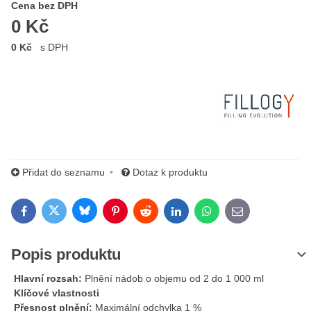
Cena s DPH
Cena bez DPH
0 Kč
0 Kč
s DPH
Výrobce:
Přidat do seznamu
Dotaz k produktu
Bluesky
Twitter
Facebook
Pinterest
Reddit
LinkedIn
WhatsApp
E-mail
Popis produktu
Hlavní rozsah:
Plnění nádob o objemu od 2 do 1 000 ml
Klíčové vlastnosti
Přesnost plnění:
Maximální odchylka 1 %