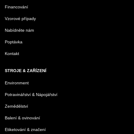
Financování
MENO
Vzorové případy
Nabídněte nám
E-MAIL
Poptávka
Kontakt
TELEFÓN
STROJE & ZAŘÍZENÍ
VAŠA OTÁZKA K PRODUKTU
Environment
Potravinářství & Nápojářství
Zemědělství
Balení & ovinování
Odeslat
Etiketování & značení