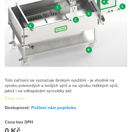
Toto zařízení se vyznačuje širokým využitím - je vhodné na
výrobu polotvrdých a tvrdých sýrů a na výrobu měkkých sýrů,
jakož i na odkapávání syrovátky atd.
Čtěte více
Dostupnost:
Pošlete nám poptávku
Cena s DPH
Cena bez DPH
0 Kč