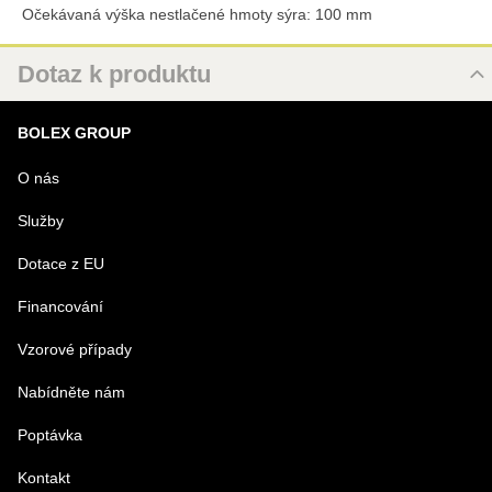
Očekávaná výška nestlačené hmoty sýra: 100 mm
Dotaz k produktu
Nový dotaz k produktu
BOLEX GROUP
URL
O nás
Služby
PRODUKT
Dotace z EU
Financování
MENO
Vzorové případy
Nabídněte nám
E-MAIL
Poptávka
Kontakt
TELEFÓN