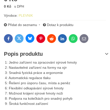
0 Kč
s DPH
Výrobce:
PLEVNIK
Přidat do seznamu
Dotaz k produktu
Bluesky
Twitter
Facebook
Pinterest
Reddit
LinkedIn
WhatsApp
E-mail
Popis produktu
1: Jedno zařízení na zpracování sýrové hmoty
2: Nastavitelné zařízení na formy na sýr
3: Snadná fyzická práce a ergonomie
4: Automatická regulace tlaku
5: Řešení pro úsporu času, místa a peněz
6: Flexibilní odkapávání sýrové hmoty
7: Možnost krájení sýrové hmoty noži
8: Podpora na kolečkách pro snadný pohyb
9: Široká funkčnost zařízení