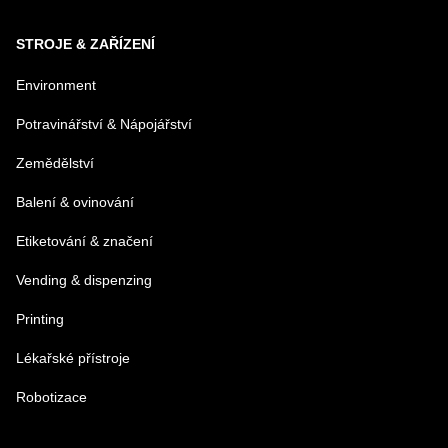
STROJE & ZAŘÍZENÍ
VAŠA OTÁZKA K PRODUKTU
Environment
Potravinářství & Nápojářství
Zemědělství
Balení & ovinování
Odeslat
Etiketování & značení
Vending & dispenzing
Printing
Lékařské přístroje
Robotizace