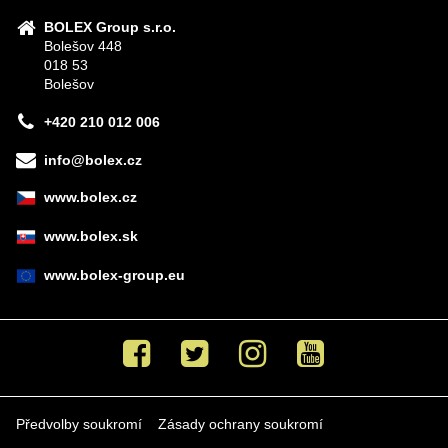
BOLEX Group s.r.o.
Bolešov 448
018 53
Bolešov
+420 210 012 006
info@bolex.cz
www.bolex.cz
www.bolex.sk
www.bolex-group.eu
Facebook
Twitter
Instagram
Youtube
Předvolby soukromí
Zásady ochrany soukromí