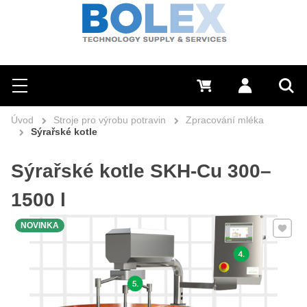
Hledat
0 Kč
Přihlásit se
Menu
Vyh
Úvod
Stroje pro výrobu potravin
Zpracování mléka
Sýrařské kotle
Sýrařské kotle SKH-Cu 300–
1500 l
Přidat 
NOVINKA