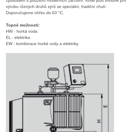
způsobem s použitím moderních zařízení. Kotle jsou vhodné pro
výrobu různých druhů sýrů se speciální, tradiční chutí.
Doporučujeme ohřev do 63 °C.
Topné možnosti:
HW - horká voda
EL - elektrika
EW - kombinace horké vody a elektriky