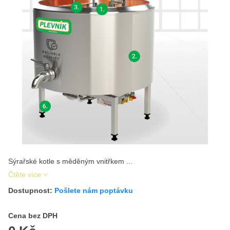
Sýrařské kotle s měděným vnitřkem ...
Čtěte více
Dostupnost:
Pošlete nám poptávku
Cena s DPH
Cena bez DPH