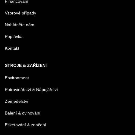
Financování
MENO
Vzorové případy
Nabídněte nám
E-MAIL
Poptávka
Kontakt
TELEFÓN
STROJE & ZAŘÍZENÍ
VAŠA OTÁZKA K PRODUKTU
Environment
Potravinářství & Nápojářství
Zemědělství
Balení & ovinování
Odeslat
Etiketování & značení