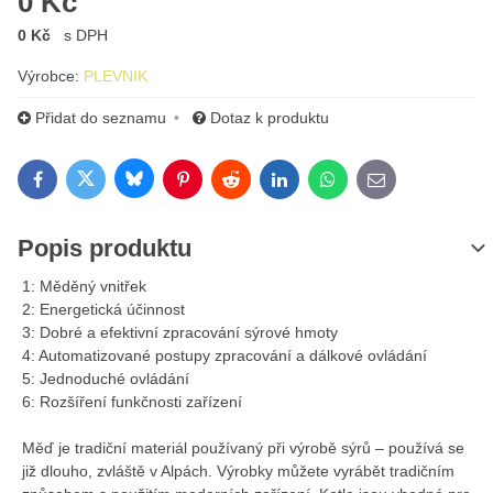
0 Kč
0 Kč
s DPH
Výrobce:
PLEVNIK
Přidat do seznamu
Dotaz k produktu
Bluesky
Twitter
Facebook
Pinterest
Reddit
LinkedIn
WhatsApp
E-mail
Popis produktu
1: Měděný vnitřek
2: Energetická účinnost
3: Dobré a efektivní zpracování sýrové hmoty
4: Automatizované postupy zpracování a dálkové ovládání
5: Jednoduché ovládání
6: Rozšíření funkčnosti zařízení
Měď je tradiční materiál používaný při výrobě sýrů – používá se
již dlouho, zvláště v Alpách. Výrobky můžete vyrábět tradičním