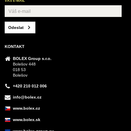
VÁŠ E-MAIL
Odeslat
KONTAKT
BOLEX Group s.r.o.
Bolešov 448
018 53
Bolešov
+420 210 012 006
info@bolex.cz
www.bolex.cz
www.bolex.sk
www.bolex-group.eu