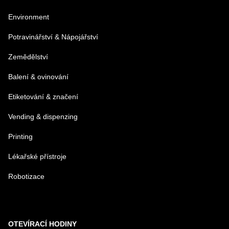
Environment
Potravinářství & Nápojářství
Zemědělství
Balení & ovinování
Etiketování & značení
Vending & dispenzing
Printing
Lékařské přístroje
Robotizace
OTEVÍRACÍ HODINY