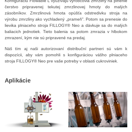
Konfiguráciu Flowable L využívajú výrobcovia zmrzliny na plnenie
čerstvo pripravenej tekutej zmrzlinovej hmoty do malých
zásobníkov. Zmrzlinová hmota opúšťa odstredivku stroja na
výrobu zmrzliny ako vychladený „prameň". Potom sa prenesie do
lievika plniaceho stroja FILLOGY® Neo a dávkuje sa do malých
baliacich jednotiek. Tieto balenia sa potom zmrazia v hlbokom
zmrazení, kým nie sú pripravené na predaj.
Náš tím aj naši autorizovaní distribuční partneri sú vám k
dispozícii, aby vám pomohli s konfiguráciou vášho plniaceho
stroja FILLOGY® Neo pre vaše potreby v oblasti cukroviniek.
Aplikácie