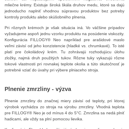
mliečne krémy. Existuje široká škála druhov medu, ktoré sa dajú
jednoducho naplniť vhodnou súpravou produktov bez potreby
kontroly produktu alebo skúšobného plnenia.
Pri rôznych krémoch je však situácia iná. Vo väčšine prípadov
vyžadujeme aspoň jednu vzorku produktu na posúdenie viskozity.
Konfigurácia FILLOGY® Neo napríklad pre arašidové maslo
veľmi závisí od jeho konzistencie (hladké vs. chrumkavé). To isté
platí pre čokoládový krém. Tu zohrávajú rozhodujúcu úlohu
zložky, najmä druh použitých tukov. Rôzne tuky vykazujú rôzne
tokové vlastnosti pri rovnakej teplote okolia a túto skutočnosť je
potrebné vziať do úvahy pri výbere plniaceho stroja.
Plnenie zmrzliny - výzva
Plnenie zmrzliny do značnej miery závisí od teploty, pri ktorej
výrobok vychádza zo stroja na výrobu zmrzliny. Vhodná teplota
pre FILLOGY® Neo je od mínus 4 do 5°C. Zmrzlina sa nedá plniť
hadicami, ale vždy sa plní pomocou lievika.