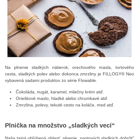
Na plnenie sladkých nátierok, orechového masla, tortového
cesta, sladkých polev alebo dokonca zmrzliny je FILLOGY® Neo
vybavená sadami produktov zo série Flowable.
Čokoláda, nugát, karamel, mliečny krém atď.
Orieškové maslo, hladké alebo chrumkavé atď.
Zmrzlina, polevy, tekuté cesto na koláče, med atď.
Plnička na množstvo „sladkých vecí“
Naša tajná obľúbená oblasť: plnenie „pastových sladkých dobrôt"