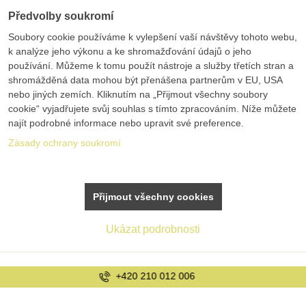
Předvolby soukromí
Soubory cookie používáme k vylepšení vaší návštěvy tohoto webu,
k analýze jeho výkonu a ke shromažďování údajů o jeho
používání. Můžeme k tomu použít nástroje a služby třetích stran a
shromážděná data mohou být přenášena partnerům v EU, USA
nebo jiných zemích. Kliknutím na „Přijmout všechny soubory
cookie“ vyjadřujete svůj souhlas s tímto zpracováním. Níže můžete
najít podrobné informace nebo upravit své preference.
Zásady ochrany soukromí
Přijmout všechny cookies
Ukázat podrobnosti
info@bolex.cz