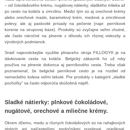
– od čokoládového krému, nugátovej nátierky, sladkého mlieka až
po cesto na koláče a zmrzlinu. Medzi tým sú aj orechové krémy
alebo orechové maslo, karamelový krém, medové a zmrzlinové
polevy, ale aj pastovité prísady na pečenie (napr. perníkové
korenie na sirupovej báze). Produkty sú zvyčajne veľmi chutné,
ale často náročné na plnenie z dôvodu ich rôznej viskozity a
výrobných podmienok.
Snáď najexotickejšie využitie plniaceho stroja FILLOGY® je na
dávkovanie cesta na koláče. Belgický zákazník ho už roky
používa na plnenie dokonca aj perníkového cesta. Treba však
poznamenať, že belgické perníkové cesto je na rozdiel od
nemeckého kolesa veľmi tekuté. Pre produkty v kategórii „sladké
pochúťky" sa často odporúča skúšobná náplň.
Sladké nátierky: plnkové čokoládové,
nugátové, orechové a mliečne krémy.
Okrem džemu, medu a rôznych čokoládových sú na raňajkových
stoloch asi najčastejšími spoločníkmi nugátové, orieškové,