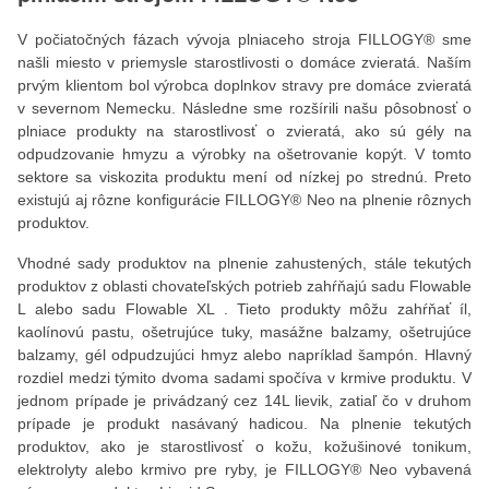
V počiatočných fázach vývoja plniaceho stroja FILLOGY® sme
našli miesto v priemysle starostlivosti o domáce zvieratá. Naším
prvým klientom bol výrobca doplnkov stravy pre domáce zvieratá
v severnom Nemecku. Následne sme rozšírili našu pôsobnosť o
plniace produkty na starostlivosť o zvieratá, ako sú gély na
odpudzovanie hmyzu a výrobky na ošetrovanie kopýt. V tomto
sektore sa viskozita produktu mení od nízkej po strednú. Preto
existujú aj rôzne konfigurácie FILLOGY® Neo na plnenie rôznych
produktov.
Vhodné sady produktov na plnenie zahustených, stále tekutých
produktov z oblasti chovateľských potrieb zahŕňajú sadu Flowable
L alebo sadu Flowable XL . Tieto produkty môžu zahŕňať íl,
kaolínovú pastu, ošetrujúce tuky, masážne balzamy, ošetrujúce
balzamy, gél odpudzujúci hmyz alebo napríklad šampón. Hlavný
rozdiel medzi týmito dvoma sadami spočíva v krmive produktu. V
jednom prípade je privádzaný cez 14L lievik, zatiaľ čo v druhom
prípade je produkt nasávaný hadicou. Na plnenie tekutých
produktov, ako je starostlivosť o kožu, kožušinové tonikum,
elektrolyty alebo krmivo pre ryby, je FILLOGY® Neo vybavená