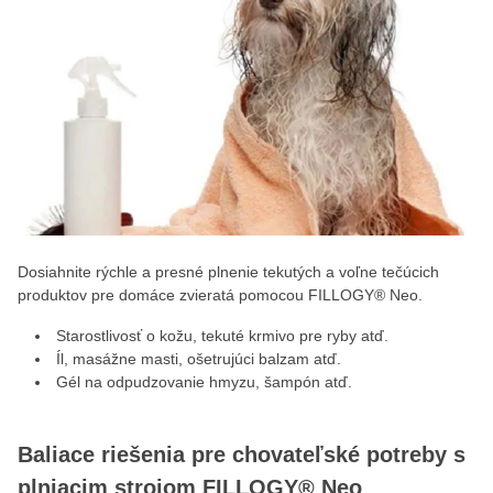
Dosiahnite rýchle a presné plnenie tekutých a voľne tečúcich
produktov pre domáce zvieratá pomocou FILLOGY® Neo.
Starostlivosť o kožu, tekuté krmivo pre ryby atď.
Íl, masážne masti, ošetrujúci balzam atď.
Gél na odpudzovanie hmyzu, šampón atď.
Baliace riešenia pre chovateľské potreby s
plniacim strojom FILLOGY® Neo