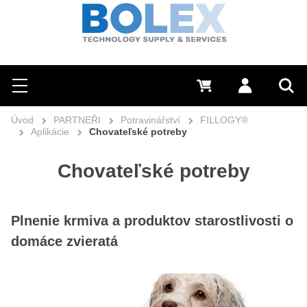
Hledat
0 Kč
Přihlásit se
Menu
Vyh
Úvod
PARTNEŘI
Potravinářství
FILLOGY®
Aplikácie
Chovateľské potreby
Chovateľské potreby
Plnenie krmiva a produktov starostlivosti o
domáce zvieratá