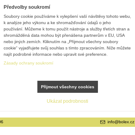
Předvolby soukromí
Soubory cookie používáme k vylepšení vaší návštěvy tohoto webu,
k analýze jeho výkonu a ke shromažďování údajů o jeho
používání. Můžeme k tomu použít nástroje a služby třetích stran a
shromážděná data mohou být přenášena partnerům v EU, USA
nebo jiných zemích. Kliknutím na „Přijmout všechny soubory
cookie“ vyjadřujete svůj souhlas s tímto zpracováním. Níže můžete
najít podrobné informace nebo upravit své preference.
Zásady ochrany soukromí
Přijmout všechny cookies
Ukázat podrobnosti
info@bolex.cz