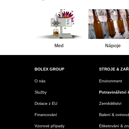
Med
Nápoje
BOLEX GROUP
STROJE & ZAŘ
O nás
Environment
Služby
Potravinářství 
Dotace z EU
Zemědělství
Financování
Balení & ovinov
Vzorové případy
Etiketování & z