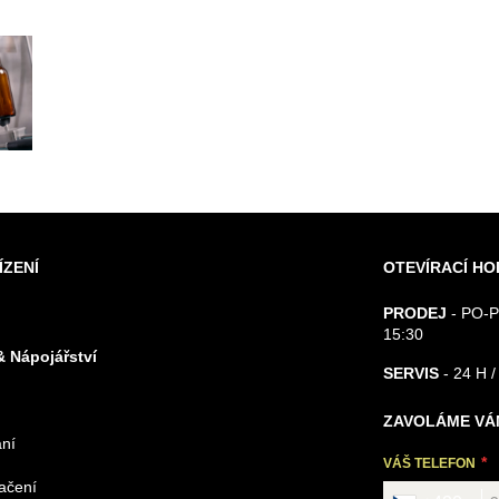
ÍZENÍ
OTEVÍRACÍ HO
PRODEJ
- PO-P
15:30
& Nápojářství
SERVIS
- 24 H /
ZAVOLÁME VÁ
ání
VÁŠ TELEFON
načení