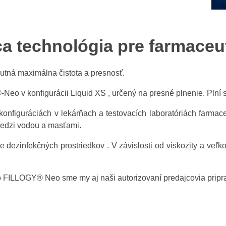
ca technológia pre farmaceu
utná maximálna čistota a presnosť.
-Neo v konfigurácii Liquid XS , určený na presné plnenie. Pln
figuráciách v lekárňach a testovacích laboratóriách farmaceu
 medzi vodou a masťami.
dezinfekčných prostriedkov . V závislosti od viskozity a veľko
ho FILLOGY® Neo sme my aj naši autorizovaní predajcovia prip