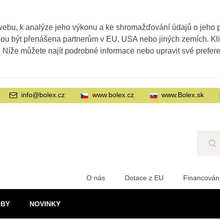
webu, k analýze jeho výkonu a ke shromažďování údajů o jeho
ohou být přenášena partnerům v EU, USA nebo jiných zemích. Kl
. Níže můžete najít podrobné informace nebo upravit své prefer
info@bolex.cz
www.bolex.cz
www.Bolex.sk
Hl
O nás
Dotace z EU
Financován
ŽBY
NOVINKY