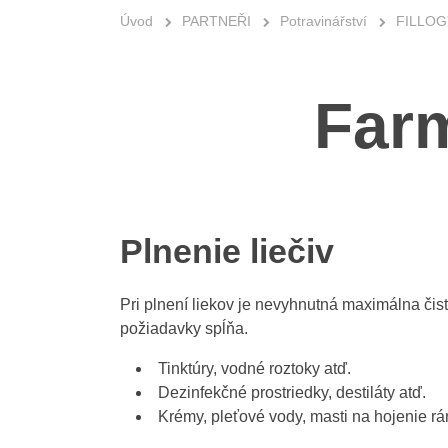
Úvod
PARTNEŘI
Potravinářství
FILLO
Far
Plnenie liečiv
Pri plnení liekov je nevyhnutná maximálna čist
požiadavky spĺňa.
Tinktúry, vodné roztoky atď.
Dezinfekčné prostriedky, destiláty atď.
Krémy, pleťové vody, masti na hojenie rá