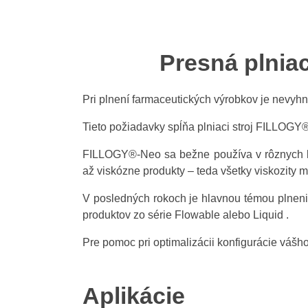
Presná plnia
Pri plnení farmaceutických výrobkov je nevyhn
Tieto požiadavky spĺňa plniaci stroj FILLOGY®
FILLOGY®-Neo sa bežne používa v rôznych kon
až viskózne produkty – teda všetky viskozity
V posledných rokoch je hlavnou témou plnenie 
produktov zo série Flowable alebo Liquid .
Pre pomoc pri optimalizácii konfigurácie váš
Aplikácie