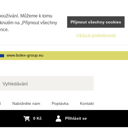
 používání. Můžeme k tomu
Přijmout všechny cookies
iknutím na „Přijmout všechny
ence.
Ukázat podrobnosti
www.bolex-group.eu
edat
í
Nabídněte nám
Poptávka
Kontakt
0 Kč
Přihlásit se