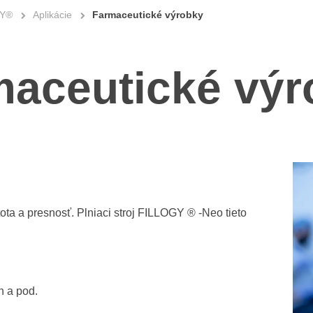
GY®
Aplikácie
Farmaceutické výrobky
maceutické výr
ota a presnosť. Plniaci stroj FILLOGY ® -Neo tieto
n a pod.