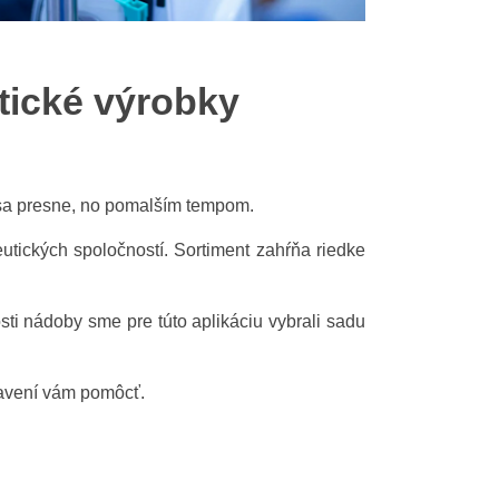
tické výrobky
í sa presne, no pomalším tempom.
tických spoločností. Sortiment zahŕňa riedke
sti nádoby sme pre túto aplikáciu vybrali sadu
ravení vám pomôcť.