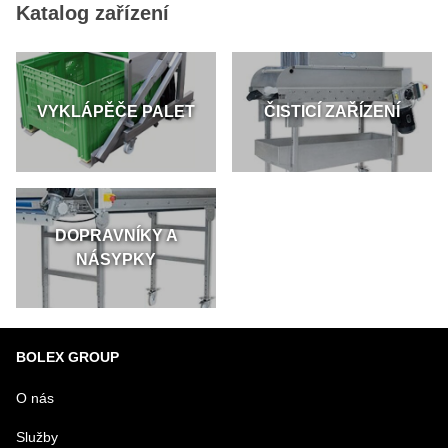
Katalog zařízení
VYKLÁPĚČE PALET
ČISTICÍ ZAŘÍZENÍ
DOPRAVNÍKY A
NÁSYPKY
BOLEX GROUP
O nás
Služby