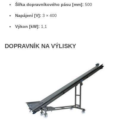
Šířka dopravníkového pásu [mm]:
500
Napájení [V]:
3 × 400
Výkon [kW]:
1,1
DOPRAVNÍK NA VÝLISKY