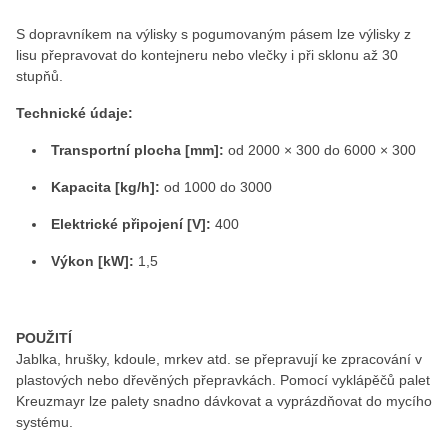
S dopravníkem na výlisky s pogumovaným pásem lze výlisky z
lisu přepravovat do kontejneru nebo vlečky i při sklonu až 30
stupňů.
Technické údaje:
Transportní plocha [mm]:
od 2000 × 300 do 6000 × 300
Kapacita [kg/h]:
od 1000 do 3000
Elektrické připojení [V]:
400
Výkon [kW]:
1,5
POUŽITÍ
Jablka, hrušky, kdoule, mrkev atd. se přepravují ke zpracování v
plastových nebo dřevěných přepravkách. Pomocí vyklápěčů palet
Kreuzmayr lze palety snadno dávkovat a vyprázdňovat do mycího
systému.