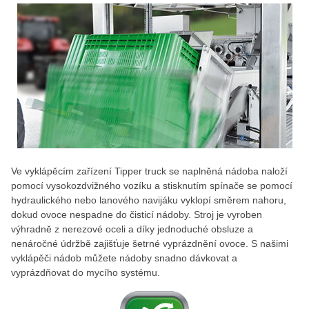
Ve vyklápěcím zařízení Tipper truck se naplněná nádoba naloží
pomocí vysokozdvižného vozíku a stisknutím spínače se pomocí
hydraulického nebo lanového navijáku vyklopí směrem nahoru,
dokud ovoce nespadne do čisticí nádoby. Stroj je vyroben
výhradně z nerezové oceli a díky jednoduché obsluze a
nenáročné údržbě zajišťuje šetrné vyprázdnění ovoce. S našimi
vyklápěči nádob můžete nádoby snadno dávkovat a
vyprázdňovat do mycího systému.