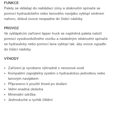
FUNKCE
Palety se vkládají do nakládací zóny a stisknutím spínače se
pomocí hydraulického nebo lanového navijáku vyklopí směrem
nahoru, dokud ovoce nespadne do čisticí nádoby.
PROVOZ
Ve vyklápěcím zařízení tipper truck se naplněná paleta naloží
pomocí vysokozdvižného vozíku a následným stisknutím spínače
se hydraulicky nebo pomocí lana vyklopí tak, aby ovoce vypadlo
do čisticí nádoby.
VÝHODY
Zařízení je vyrobeno výhradně z nerezové oceli
Kompaktní zapojitelný systém s hydraulickou jednotkou nebo
lanovým navijákem
Připraveno k použití ihned po dodání
Velmi snadná obsluha
Minimální údržba
Jednoduché a rychlé čištění