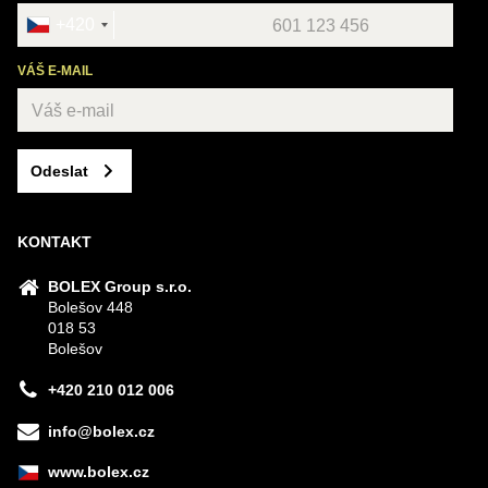
+420
VÁŠ E-MAIL
Odeslat
KONTAKT
BOLEX Group s.r.o.
Bolešov 448
018 53
Bolešov
+420 210 012 006
info@bolex.cz
www.bolex.cz