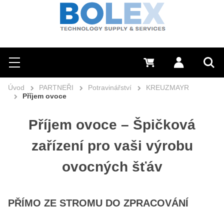
Hledat
0 Kč
Přihlásit se
Menu
Vyh
Úvod
PARTNEŘI
Potravinářství
KREUZMAYR
Příjem ovoce
Příjem ovoce – Špičková
zařízení pro vaši výrobu
ovocných šťáv
PŘÍMO ZE STROMU DO ZPRACOVÁNÍ